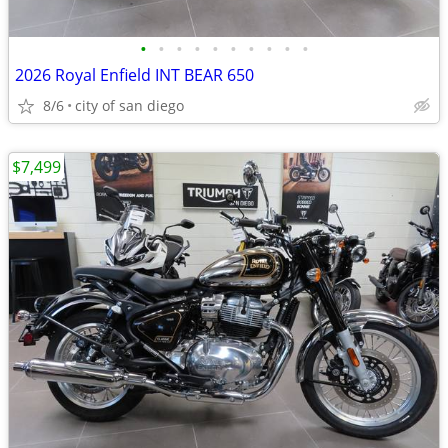
•
•
•
•
•
•
•
•
•
•
2026 Royal Enfield INT BEAR 650
8/6
city of san diego
$7,499