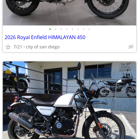
•
•
•
•
•
•
•
•
2026 Royal Enfield HIMALAYAN 450
7/21
city of san diego