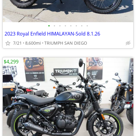
•
•
•
•
•
•
•
•
2023 Royal Enfield HIMALAYAN-Sold 8.1.26
7/21
8,600mi
TRIUMPH SAN DIEGO
$4,299