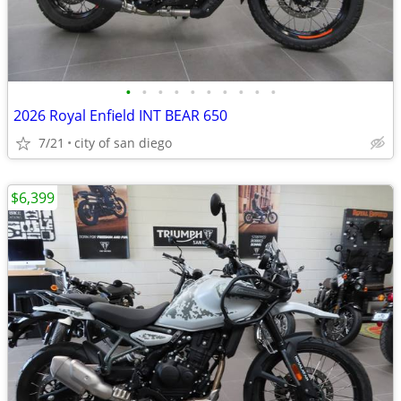
•
•
•
•
•
•
•
•
•
•
2026 Royal Enfield INT BEAR 650
7/21
city of san diego
$6,399