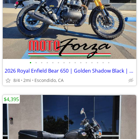
•
•
•
•
•
•
•
•
•
•
•
•
•
•
•
2026 Royal Enfield Bear 650 | Golden Shadow Black | At Moto Forza!
8/4
2mi
Escondido, CA
$4,395