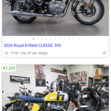
•
•
•
•
•
•
•
•
•
•
•
2026 Royal Enfield CLASSIC 350
7/10
city of san diego
$7,299