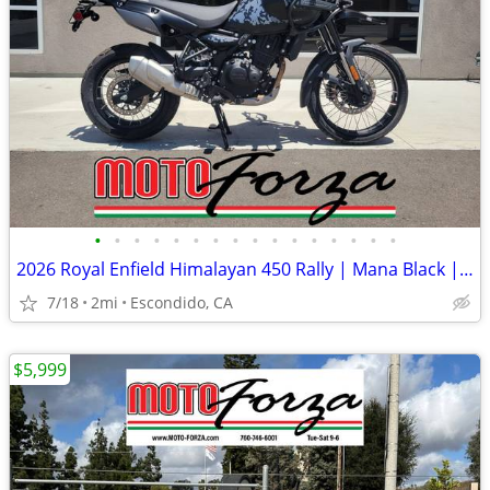
•
•
•
•
•
•
•
•
•
•
•
•
•
•
•
•
2026 Royal Enfield Himalayan 450 Rally | Mana Black | At Moto Forza!
7/18
2mi
Escondido, CA
$5,999