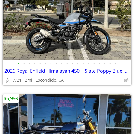
•
•
•
•
•
•
•
•
•
•
•
•
•
•
•
•
•
•
•
2026 Royal Enfield Himalayan 450 | Slate Poppy Blue | At Moto Forza!
7/21
2mi
Escondido, CA
$6,999