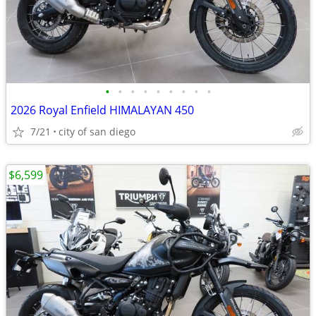
•
•
•
•
•
•
•
•
•
2026 Royal Enfield HIMALAYAN 450
7/21
city of san diego
$6,599