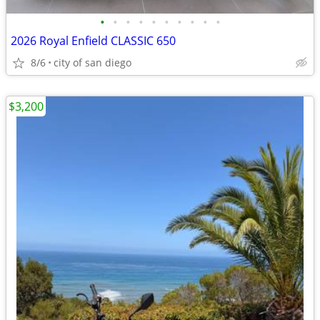
•
•
•
•
•
•
•
•
•
•
2026 Royal Enfield CLASSIC 650
8/6
city of san diego
$3,200