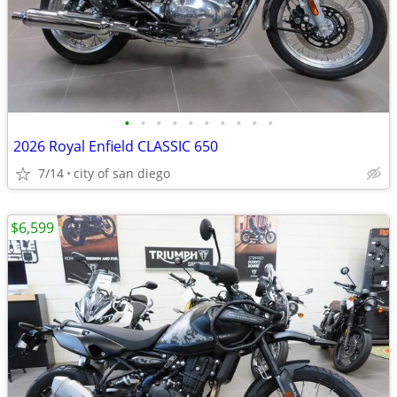
•
•
•
•
•
•
•
•
•
•
2026 Royal Enfield CLASSIC 650
7/14
city of san diego
$6,599