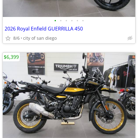
•
•
•
•
•
•
2026 Royal Enfield GUERRILLA 450
8/6
city of san diego
$6,399