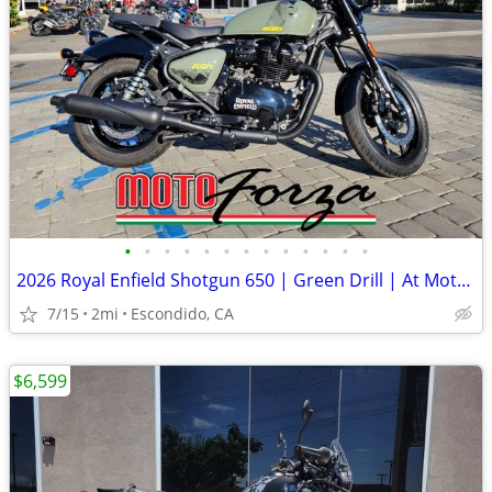
•
•
•
•
•
•
•
•
•
•
•
•
•
2026 Royal Enfield Shotgun 650 | Green Drill | At Moto Forza!
7/15
2mi
Escondido, CA
$6,599