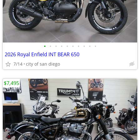
•
•
•
•
•
•
•
•
•
•
2026 Royal Enfield INT BEAR 650
7/14
city of san diego
$7,495