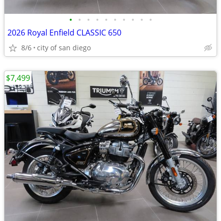
•
•
•
•
•
•
•
•
•
•
2026 Royal Enfield CLASSIC 650
8/6
city of san diego
$7,499