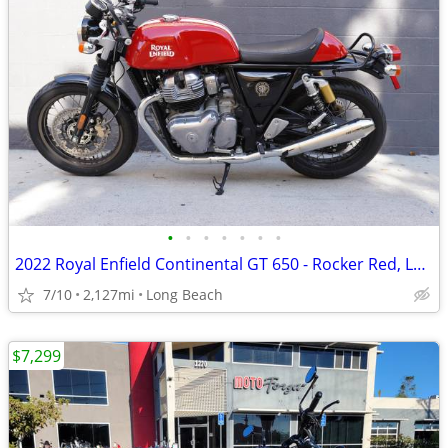
•
•
•
•
•
•
•
2022 Royal Enfield Continental GT 650 - Rocker Red, Low Miles
7/10
2,127mi
Long Beach
$7,299