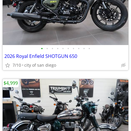
•
•
•
•
•
•
•
•
•
•
2026 Royal Enfield SHOTGUN 650
7/10
city of san diego
$4,999