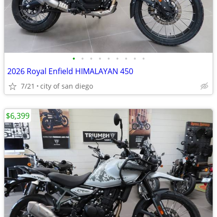
•
•
•
•
•
•
•
•
•
2026 Royal Enfield HIMALAYAN 450
7/21
city of san diego
$6,399