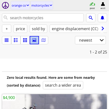
orange co
motorcycles
post
acct
+
price
sold by
engine displacement (CC)
st
newest
1 - 2
of 25
Zero local results found. Here are some from nearby
search a wider area
(sorted by distance)
$4,900