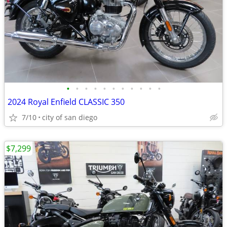
•
•
•
•
•
•
•
•
•
•
•
2024 Royal Enfield CLASSIC 350
7/10
city of san diego
$7,299