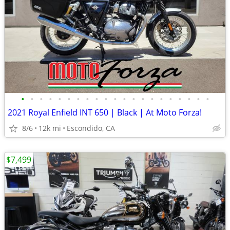
•
•
•
•
•
•
•
•
•
•
•
•
•
•
•
•
•
•
•
•
•
2021 Royal Enfield INT 650 | Black | At Moto Forza!
8/6
12k mi
Escondido, CA
$7,499