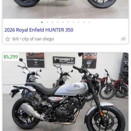
•
•
•
•
•
•
•
•
•
•
2026 Royal Enfield HUNTER 350
8/6
city of san diego
$5,299