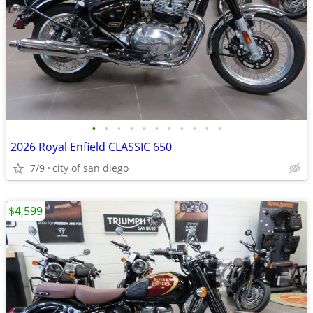
•
•
•
•
•
•
•
•
•
•
•
2026 Royal Enfield CLASSIC 650
7/9
city of san diego
$4,599