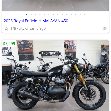
•
•
•
•
•
•
•
•
•
•
•
•
•
•
2026 Royal Enfield HIMALAYAN 450
8/6
city of san diego
$7,299