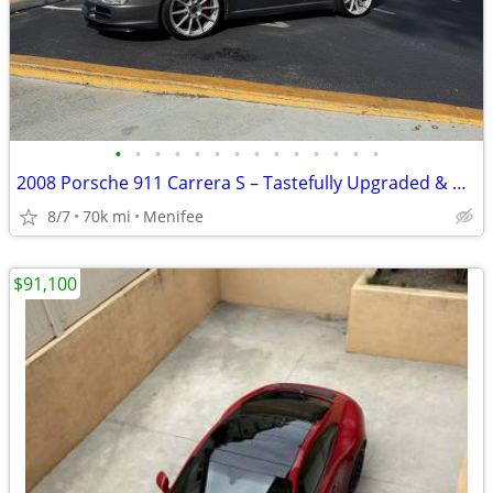
•
•
•
•
•
•
•
•
•
•
•
•
•
•
2008 Porsche 911 Carrera S – Tastefully Upgraded & Well Maintained
8/7
70k mi
Menifee
$91,100