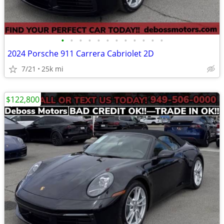
•
•
•
•
•
•
•
•
•
•
•
•
2024 Porsche 911 Carrera Cabriolet 2D
7/21
25k mi
$122,800