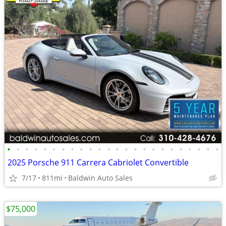
•
•
•
•
•
•
•
•
•
•
•
•
•
•
•
•
•
•
•
•
•
•
•
•
2025 Porsche 911 Carrera Cabriolet Convertible
7/17
811mi
Baldwin Auto Sales
$75,000