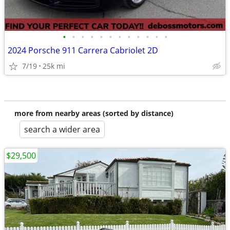
•
•
•
•
•
•
•
•
•
•
•
•
2024 Porsche 911 Carrera Cabriolet 2D
7/19
25k mi
more from nearby areas (sorted by distance)
search a wider area
$29,500