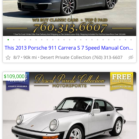
•
•
•
•
•
•
•
•
•
•
•
•
•
•
•
•
•
•
•
•
•
•
•
This 2013 Porsche 911 Carrera S 7 Speed Manual Convertible is simply E
8/7
90k mi
Desert Private Collection (760) 313-6607
$109,000