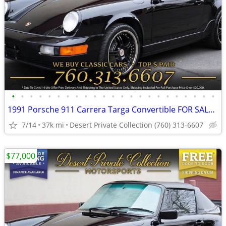
•
•
•
•
•
•
•
•
•
•
•
•
•
•
•
•
•
•
•
•
•
•
•
1991 Porsche 911 Carrera Targa Convertible FOR SALE. Trades Welcome!
7/14
37k mi
Desert Private Collection (760) 313-6607
$77,000