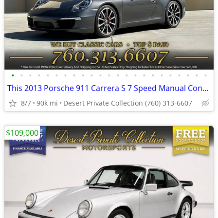
•
•
•
•
•
•
•
•
•
•
•
•
•
•
•
•
•
•
•
•
•
•
•
This 2013 Porsche 911 Carrera S 7 Speed Manual Convertible is simply E
8/7
90k mi
Desert Private Collection (760) 313-6607
$109,000