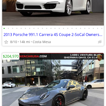
•
•
•
•
•
•
•
•
•
•
•
•
•
•
•
•
•
•
•
•
•
•
•
•
2013 Porsche 991.1 Carrera 4S Coupe 2-SoCal Owners 14k Miles
8/10
14k mi
Costa Mesa
$204,970