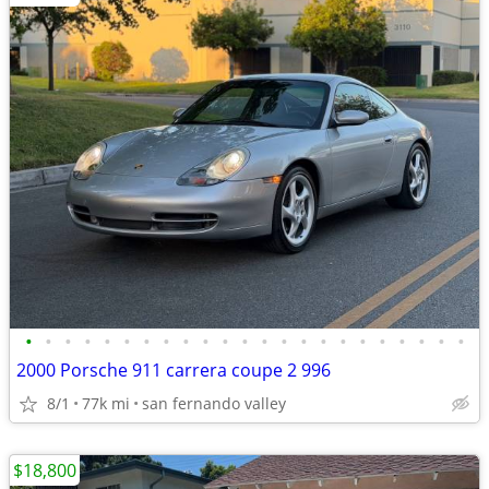
•
•
•
•
•
•
•
•
•
•
•
•
•
•
•
•
•
•
•
•
•
•
•
2000 Porsche 911 carrera coupe 2 996
8/1
77k mi
san fernando valley
$18,800