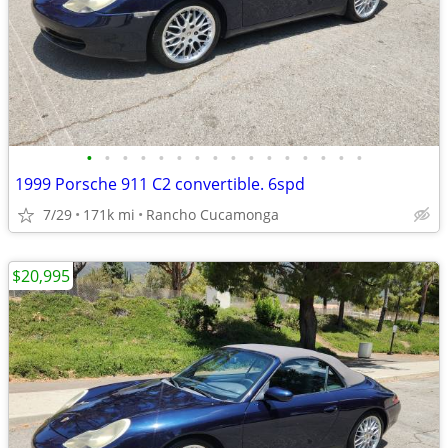
•
•
•
•
•
•
•
•
•
•
•
•
•
•
•
•
1999 Porsche 911 C2 convertible. 6spd
7/29
171k mi
Rancho Cucamonga
$20,995