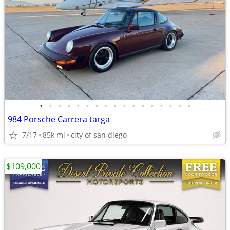
•
•
•
•
•
•
•
•
•
•
•
•
•
•
•
•
•
984 Porsche Carrera targa
7/17
85k mi
city of san diego
$109,000