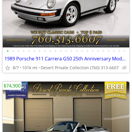
•
•
•
•
•
•
•
•
•
•
•
•
•
•
•
•
•
•
•
•
•
•
•
1989 Porsche 911 Carrera G50 25th Anniversary Model Coupe at an EXCE
8/7
101k mi
Desert Private Collection (760) 313-6607
$74,900