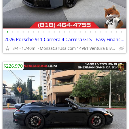
•
•
•
•
•
•
•
•
•
•
•
•
•
•
•
•
•
•
•
•
•
•
•
2026 Porsche 911 Carrera 4 Carrera GTS - Easy Financing! - MonzaCarUsa
8/4
1,740mi
MonzaCarUsa.com 14961 Ventura Blvd Sherman Oaks
$226,970