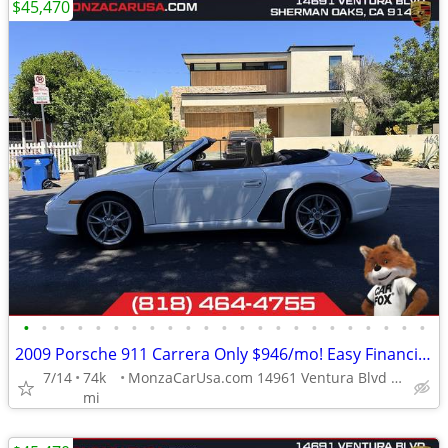
$45,470
•
•
•
•
•
•
•
•
•
•
•
•
•
•
•
•
•
•
•
•
•
•
•
2009 Porsche 911 Carrera Only $946/mo! Easy Financing!
7/14
74k
MonzaCarUsa.com 14961 Ventura Blvd Sherman Oaks
mi