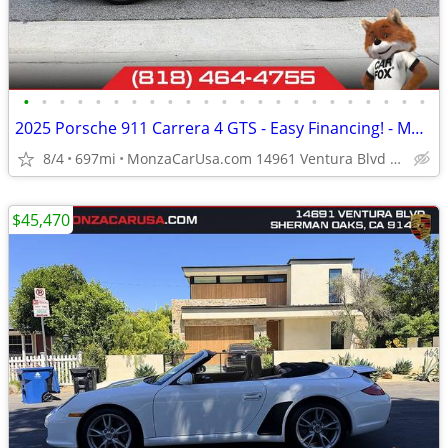
•
•
•
•
•
•
•
•
•
•
•
•
•
•
•
•
•
•
•
•
•
•
•
2025 Porsche 911 Carrera 4 GTS - Easy Financing! - MonzaCarUsa.com
8/4
697mi
MonzaCarUsa.com 14961 Ventura Blvd Sherman Oaks
$45,470