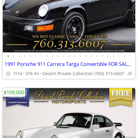
•
•
•
•
•
•
•
•
•
•
•
•
•
•
•
•
•
•
•
•
•
•
•
1991 Porsche 911 Carrera Targa Convertible FOR SALE. Trades Welcome!
7/14
37k mi
Desert Private Collection (760) 313-6607
$109,000