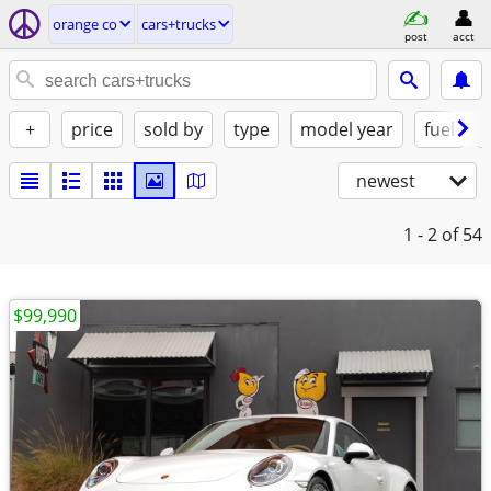
orange co
cars+trucks
post
acct
+
price
sold by
type
model year
fuel
newest
1 - 2
of 54
$99,990