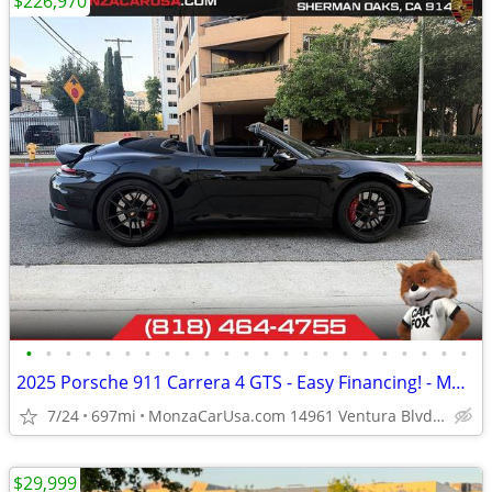
$226,970
•
•
•
•
•
•
•
•
•
•
•
•
•
•
•
•
•
•
•
•
•
•
•
2025 Porsche 911 Carrera 4 GTS - Easy Financing! - MonzaCarUsa.com
7/24
697mi
MonzaCarUsa.com 14961 Ventura Blvd Sherman Oaks
$29,999