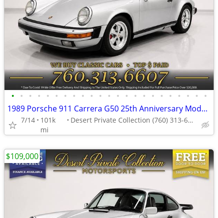
•
•
•
•
•
•
•
•
•
•
•
•
•
•
•
•
•
•
•
•
•
•
•
1989 Porsche 911 Carrera G50 25th Anniversary Model Coupe at an EXCE
7/14
101k
Desert Private Collection (760) 313-6607
mi
$109,000