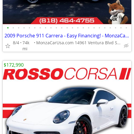
•
•
•
•
•
•
•
•
•
•
•
•
•
•
•
•
•
•
•
•
•
•
•
2009 Porsche 911 Carrera - Easy Financing! - MonzaCarUsa.com
8/4
74k
MonzaCarUsa.com 14961 Ventura Blvd Sherman Oaks
mi
$172,990