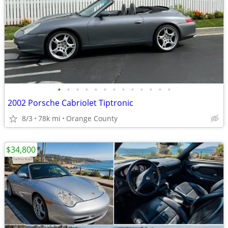
•
•
•
•
•
•
•
•
•
•
•
•
•
2002 Porsche Cabriolet Tiptronic
8/3
78k mi
Orange County
$34,800