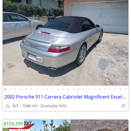
•
•
•
•
•
•
•
•
•
•
•
•
•
•
•
•
•
•
•
•
•
•
•
•
2002 Porsche 911 Carrera Cabriolet Magnificent Excellent Rare Find
8/5
104k mi
Granada Hills
$159,399