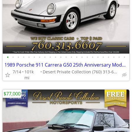
•
•
•
•
•
•
•
•
•
•
•
•
•
•
•
•
•
•
•
•
•
•
•
1989 Porsche 911 Carrera G50 25th Anniversary Model Coupe at an EXCE
7/14
101k
Desert Private Collection (760) 313-6607
mi
$77,000