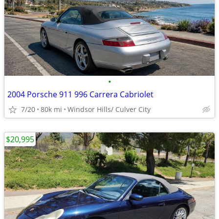
•
2004 Porsche 911 996 Carrera Cabriolet
7/20
80k mi
Windsor Hills/ Culver City
$20,995