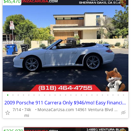
$45,470
•
•
•
•
•
•
•
•
•
•
•
•
•
•
•
•
•
•
•
•
•
•
•
2009 Porsche 911 Carrera Only $946/mo! Easy Financing!
7/14
74k
MonzaCarUsa.com 14961 Ventura Blvd Sherman Oaks
mi