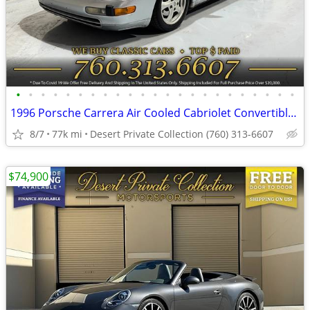
•
•
•
•
•
•
•
•
•
•
•
•
•
•
•
•
•
•
•
•
•
•
•
1996 Porsche Carrera Air Cooled Cabriolet Convertible for SALE to a GO
8/7
77k mi
Desert Private Collection (760) 313-6607
$74,900