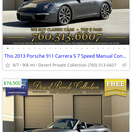
•
•
•
•
•
•
•
•
•
•
•
•
•
•
•
•
•
•
•
•
•
•
•
This 2013 Porsche 911 Carrera S 7 Speed Manual Convertible is simply E
8/7
90k mi
Desert Private Collection (760) 313-6607
$74,900