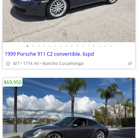
•
•
•
•
•
•
•
•
•
•
•
•
•
•
•
•
1999 Porsche 911 C2 convertible. 6spd
8/7
171k mi
Rancho Cucamonga
$69,950