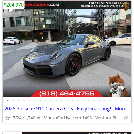
$204,970
•
•
•
•
•
•
•
•
•
•
•
•
•
•
•
•
•
•
•
•
•
•
•
2026 Porsche 911 Carrera GTS - Easy Financing! - MonzaCarUsa.com
7/24
1,740mi
MonzaCarUsa.com 14961 Ventura Blvd Sherman Oaks