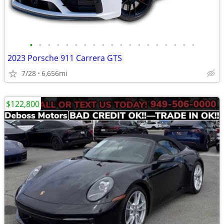
•
•
•
•
•
•
•
•
•
•
•
•
•
•
•
•
•
•
•
2023 Porsche 911 Carrera GTS
7/28
6,656mi
$122,800