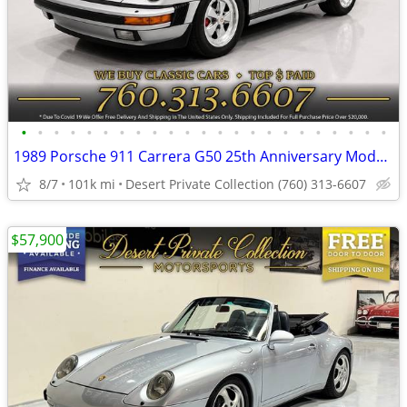
•
•
•
•
•
•
•
•
•
•
•
•
•
•
•
•
•
•
•
•
•
•
•
1989 Porsche 911 Carrera G50 25th Anniversary Model Coupe at an EXCE
8/7
101k mi
Desert Private Collection (760) 313-6607
$57,900