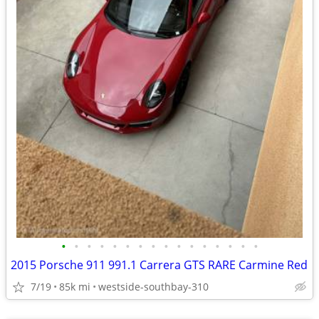
•
•
•
•
•
•
•
•
•
•
•
•
•
•
•
•
2015 Porsche 911 991.1 Carrera GTS RARE Carmine Red
7/19
85k mi
westside-southbay-310