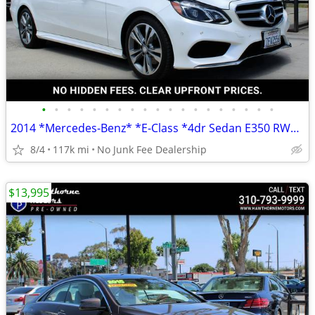
•
•
•
•
•
•
•
•
•
•
•
•
•
•
•
•
•
•
•
2014 *Mercedes-Benz* *E-Class *4dr Sedan E350 RWD* Diam
8/4
117k mi
No Junk Fee Dealership
$13,995