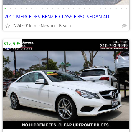
•
•
•
•
•
•
•
•
•
•
•
•
•
•
•
•
•
•
•
•
•
•
•
•
2011 MERCEDES-BENZ E-CLASS E 350 SEDAN 4D
7/24
91k mi
Newport Beach
$12,995