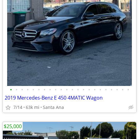
•
•
•
•
•
•
•
•
•
•
•
•
•
•
•
•
•
•
•
•
•
•
2019 Mercedes-Benz E 450 4MATIC Wagon
7/14
63k mi
Santa Ana
$25,000