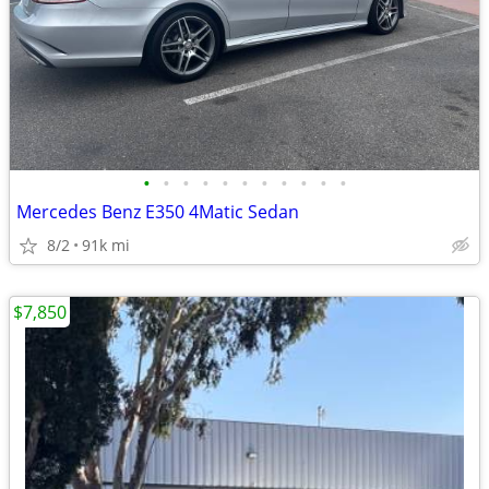
•
•
•
•
•
•
•
•
•
•
•
Mercedes Benz E350 4Matic Sedan
8/2
91k mi
$7,850