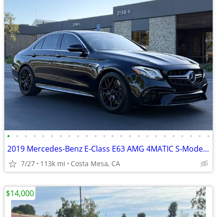
•
•
•
•
•
•
•
•
•
•
•
•
•
•
•
•
•
•
•
•
•
•
•
•
2019 Mercedes-Benz E-Class E63 AMG 4MATIC S-Model Sedan
7/27
113k mi
Costa Mesa, CA
$14,000