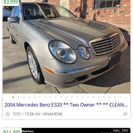
$3,999
•
•
•
•
•
•
•
•
•
•
•
•
•
•
•
•
•
•
•
•
•
2004 Mercedes Benz E320 ** Two Owner ** ** CLEAN TITLE ** SMOG DONE
7/31
153k mi
ANAHEIM
$11,995