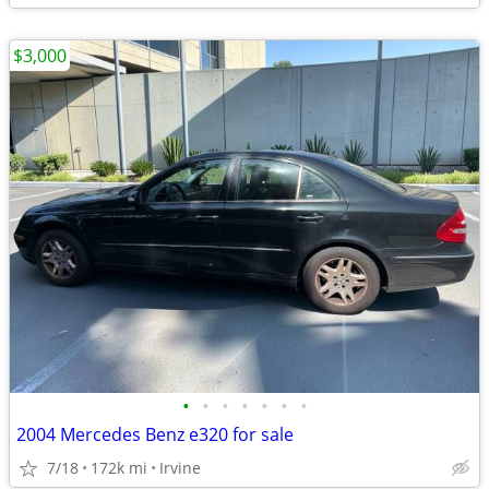
$3,000
•
•
•
•
•
•
•
2004 Mercedes Benz e320 for sale
7/18
172k mi
Irvine