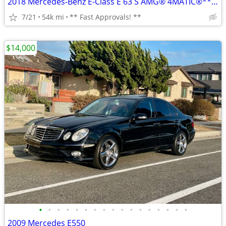
2018 Mercedes-Benz E-Class E 63 S AMG® 4MATIC®** Finance Specialists **
7/21
54k mi
** Fast Approvals! **
$14,000
•
•
•
•
•
•
•
•
•
•
•
•
•
•
•
•
•
2009 Mercedes E550