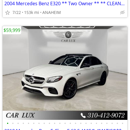
2004 Mercedes Benz E320 ** Two Owner ** ** CLEAN TITLE ** SMOG DONE
7/22
153k mi
ANAHEIM
$59,999
•
•
•
•
•
•
•
•
•
•
•
•
•
•
•
•
•
•
•
•
•
•
•