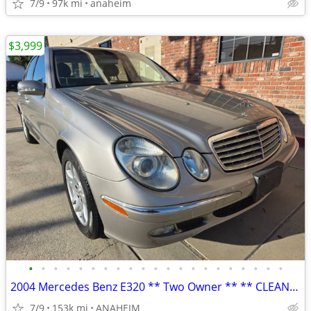
7/9
97k mi
anaheim
$3,999
•
•
•
•
•
•
•
•
•
•
•
•
•
•
•
•
•
•
•
•
•
2004 Mercedes Benz E320 ** Two Owner ** ** CLEAN TITLE ** SMOG DONE
7/9
153k mi
ANAHEIM