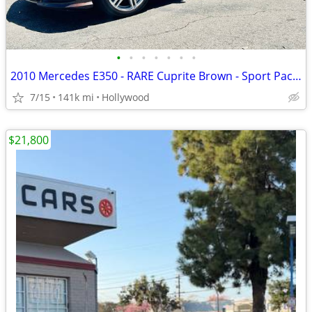
•
•
•
•
•
•
•
2010 Mercedes E350 - RARE Cuprite Brown - Sport Package AMG Wheels
7/15
141k mi
Hollywood
$21,800