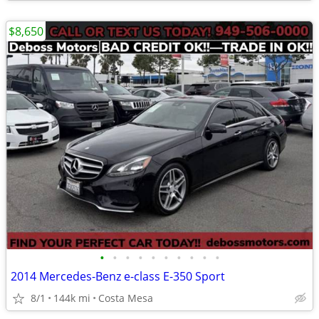
$8,650
•
•
•
•
•
•
•
•
•
•
2014 Mercedes-Benz e-class E-350 Sport
8/1
144k mi
Costa Mesa