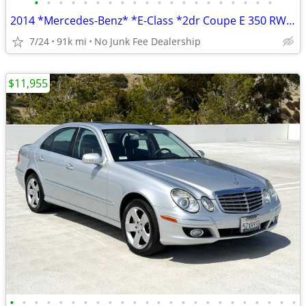
•
•
•
•
•
•
•
•
•
•
•
•
•
•
•
•
•
•
•
•
2014 *Mercedes-Benz* *E-Class *2dr Coupe E 350 RWD* Pol
7/24
91k mi
No Junk Fee Dealership
$11,955
•
•
•
•
•
•
•
•
•
•
•
•
•
•
•
•
•
•
•
•
•
•
•
•