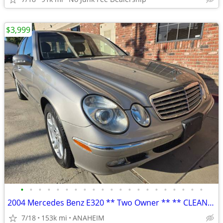
$3,999
•
•
•
•
•
•
•
•
•
•
•
•
•
•
•
•
•
•
•
•
•
2004 Mercedes Benz E320 ** Two Owner ** ** CLEAN TITLE ** SMOG DONE
7/18
153k mi
ANAHEIM