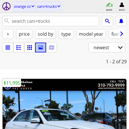
orange co
cars+trucks
post
acct
+
price
sold by
type
model year
fuel
newest
1 - 2
of 29
$11,995