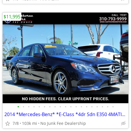
$11,995
•
•
•
•
•
•
•
•
•
•
•
•
•
•
•
•
•
•
•
2014 *Mercedes-Benz* *E-Class *4dr Sdn E350 4MATIC * Bl
7/8
103k mi
No Junk Fee Dealership