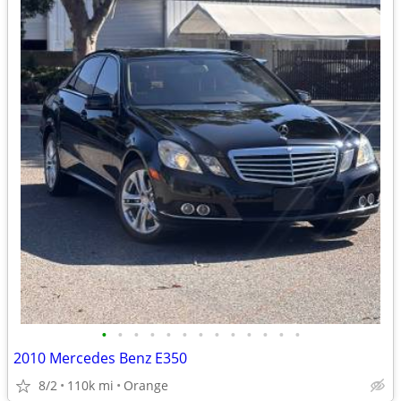
•
•
•
•
•
•
•
•
•
•
•
•
•
2010 Mercedes Benz E350
8/2
110k mi
Orange