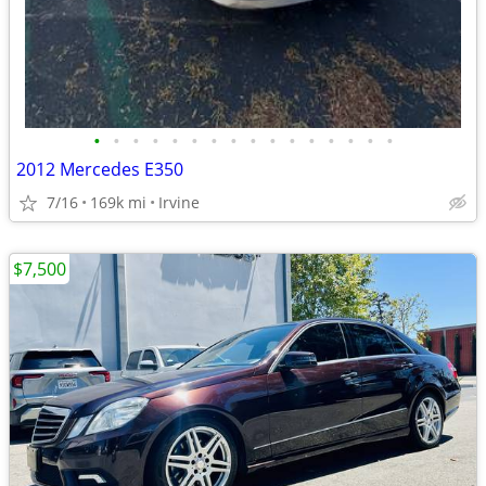
•
•
•
•
•
•
•
•
•
•
•
•
•
•
•
•
2012 Mercedes E350
7/16
169k mi
Irvine
$7,500