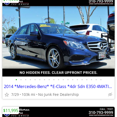
•
•
•
•
•
•
•
•
•
•
•
•
•
•
•
•
•
•
•
2014 *Mercedes-Benz* *E-Class *4dr Sdn E350 4MATIC * Bl
7/29
103k mi
No Junk Fee Dealership
$11,995