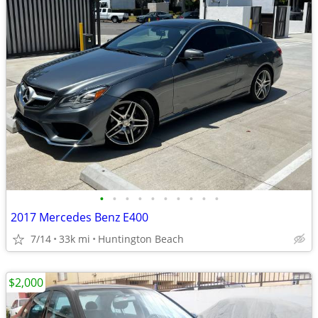
•
•
•
•
•
•
•
•
•
•
2017 Mercedes Benz E400
7/14
33k mi
Huntington Beach
$2,000