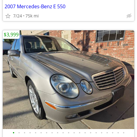
2007 Mercedes-Benz E 550
7/24
75k mi
$3,999
•
•
•
•
•
•
•
•
•
•
•
•
•
•
•
•
•
•
•
•
•