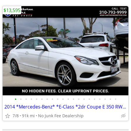
$13,595
•
•
•
•
•
•
•
•
•
•
•
•
•
•
•
•
•
•
•
•
2014 *Mercedes-Benz* *E-Class *2dr Coupe E 350 RWD* Pol
7/8
91k mi
No Junk Fee Dealership