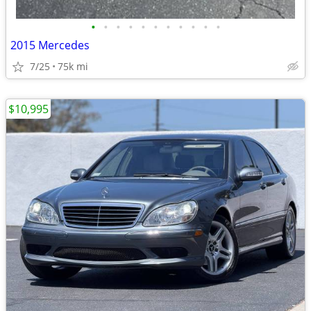
•
•
•
•
•
•
•
•
•
•
•
2015 Mercedes
7/25
75k mi
$10,995