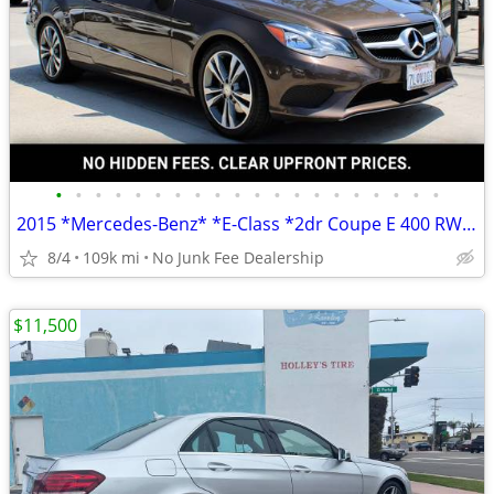
•
•
•
•
•
•
•
•
•
•
•
•
•
•
•
•
•
•
•
•
2015 *Mercedes-Benz* *E-Class *2dr Coupe E 400 RWD* Dol
8/4
109k mi
No Junk Fee Dealership
$11,500