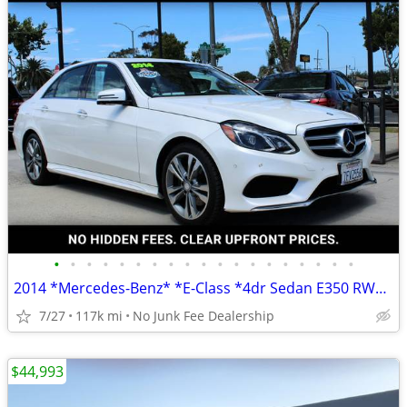
•
•
•
•
•
•
•
•
•
•
•
•
•
•
•
•
•
•
•
2014 *Mercedes-Benz* *E-Class *4dr Sedan E350 RWD* Diam
7/27
117k mi
No Junk Fee Dealership
$44,993