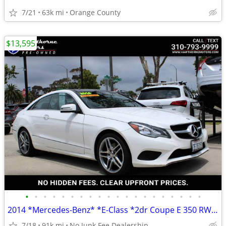
7/21
63k mi
Orange County
$13,595
•
•
•
•
•
•
•
•
•
•
•
•
•
•
•
•
•
•
•
•
2014 *Mercedes-Benz* *E-Class *2dr Coupe E 350 RWD* Pol
7/18
91k mi
No Junk Fee Dealership