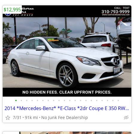
$12,995
•
•
•
•
•
•
•
•
•
•
•
•
•
•
•
•
•
•
•
•
2014 *Mercedes-Benz* *E-Class *2dr Coupe E 350 RWD* Pol
7/31
91k mi
No Junk Fee Dealership