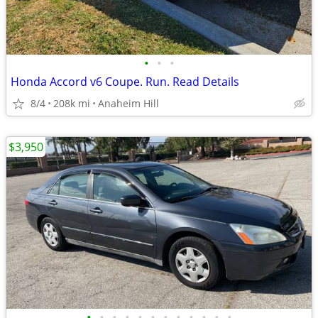
•
•
•
Honda Accord v6 Coupe. Run. Read Details
8/4
208k mi
Anaheim Hill
$3,950
•
•
•
•
•
•
•
•
•
•
•
•