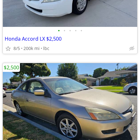
•
•
•
•
•
Honda Accord LX $2,500
8/5
200k mi
lbc
$2,500