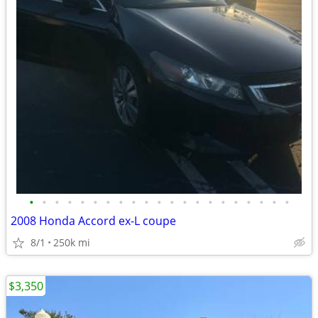
•
•
•
•
•
•
•
•
•
•
•
•
•
•
•
•
•
•
•
•
•
2008 Honda Accord ex-L coupe
8/1
250k mi
$3,350