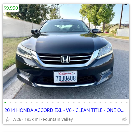
$9,990
•
•
•
•
•
•
•
•
•
•
•
•
•
•
•
•
•
•
•
•
•
•
•
•
2014 HONDA ACCORD EXL - V6 - CLEAN TITLE - ONE OWNER
7/26
193k mi
Fountain valley