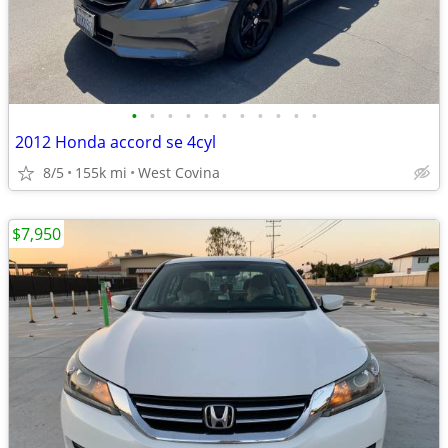
•
•
•
•
•
•
•
•
•
•
•
2012 Honda accord se 4cyl
8/5
155k mi
West Covina
$7,950