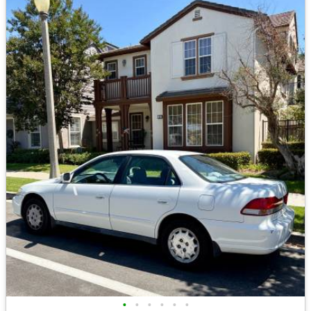
•
•
•
•
•
•