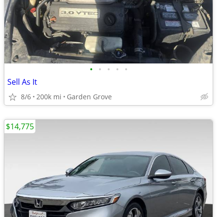
•
•
•
•
•
Sell As It
8/6
200k mi
Garden Grove
$14,775