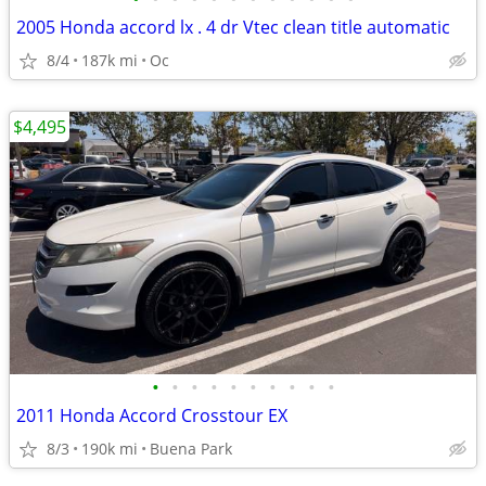
2005 Honda accord lx . 4 dr Vtec clean title automatic
8/4
187k mi
Oc
$4,495
•
•
•
•
•
•
•
•
•
•
2011 Honda Accord Crosstour EX
8/3
190k mi
Buena Park