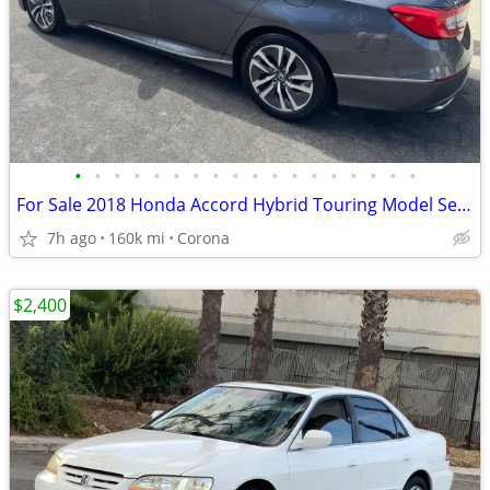
•
•
•
•
•
•
•
•
•
•
•
•
•
•
•
•
•
•
For Sale 2018 Honda Accord Hybrid Touring Model Sedan Gas Saver
7h ago
160k mi
Corona
$2,400