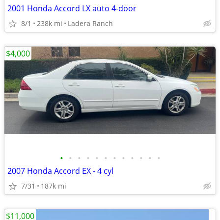
2001 Honda Accord LX auto 4-door
8/1
238k mi
Ladera Ranch
$4,000
•
•
•
•
•
•
•
•
•
•
•
•
2007 Honda Accord EX - 4 cyl
7/31
187k mi
$11,000