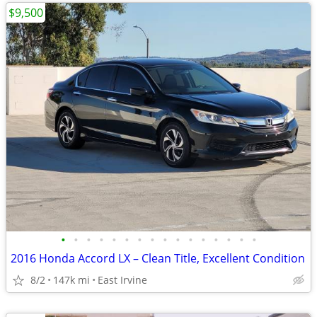
$9,500
•
•
•
•
•
•
•
•
•
•
•
•
•
•
•
•
2016 Honda Accord LX – Clean Title, Excellent Condition
8/2
147k mi
East Irvine