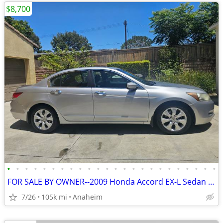
$8,700
•
•
•
•
•
•
•
•
•
•
•
•
•
•
•
•
•
•
•
•
•
•
•
•
FOR SALE BY OWNER--2009 Honda Accord EX-L Sedan V6 – Garage Kept
7/26
105k mi
Anaheim