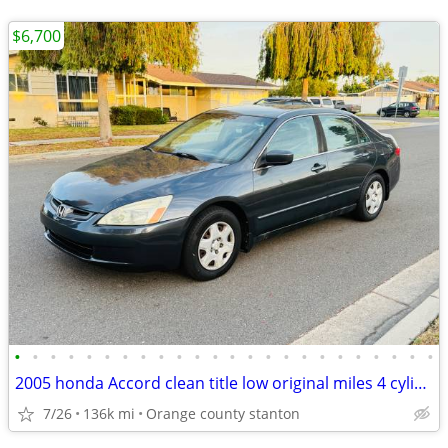
$6,700
•
•
•
•
•
•
•
•
•
•
•
•
•
•
•
•
•
•
•
•
•
•
•
•
2005 honda Accord clean title low original miles 4 cylinder
7/26
136k mi
Orange county stanton