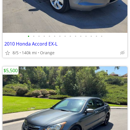
•
•
•
•
•
•
•
•
•
•
•
•
•
•
•
2010 Honda Accord EX-L
8/5
140k mi
Orange
$5,500