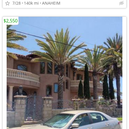
7/28
140k mi
ANAHEIM
$2,550