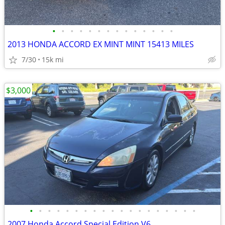
•
•
•
•
•
•
•
•
•
•
•
•
•
•
2013 HONDA ACCORD EX MINT MINT 15413 MILES
7/30
15k mi
$3,000
•
•
•
•
•
•
•
•
•
•
•
•
•
•
•
•
•
•
•
2007 Honda Accord Special Edition V6