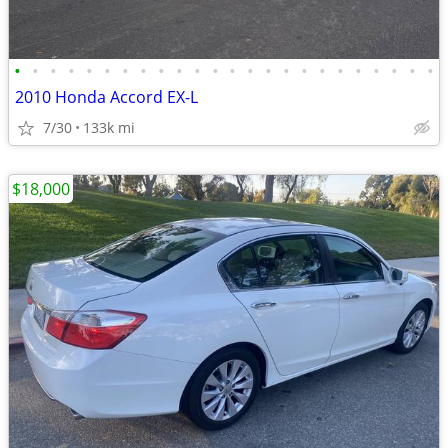
•
•
•
•
•
•
•
•
•
•
•
•
•
•
•
•
•
•
•
•
•
•
•
•
2010 Honda Accord EX-L
7/30
133k mi
$18,000