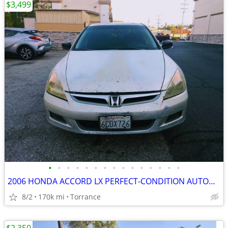
$3,499
•
•
•
•
•
•
•
•
•
•
•
•
•
•
•
2006 HONDA ACCORD LX PERFECT-CONDITION AUTOMATIC 2027tag+title COLD AC
8/2
170k mi
Torrance