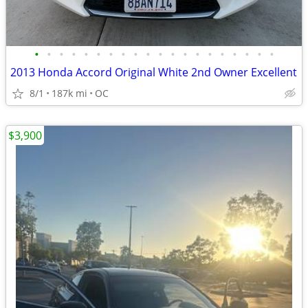
•
•
•
•
•
•
•
•
•
•
•
•
•
•
•
•
•
•
•
•
2013 Honda Accord Original White 2nd Owner Excellent
8/1
187k mi
OC
$3,900