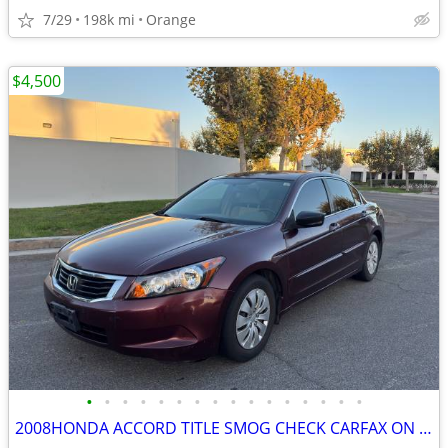
7/29
198k mi
Orange
$4,500
•
•
•
•
•
•
•
•
•
•
•
•
•
•
•
•
2008HONDA ACCORD TITLE SMOG CHECK CARFAX ON HAND RUNS GREAT