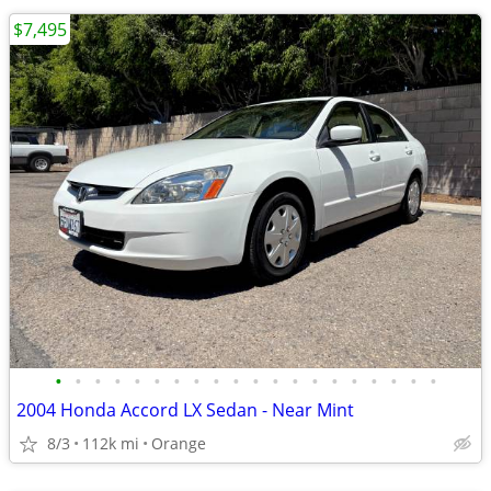
$7,495
•
•
•
•
•
•
•
•
•
•
•
•
•
•
•
•
•
•
•
•
2004 Honda Accord LX Sedan - Near Mint
8/3
112k mi
Orange