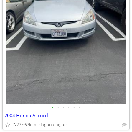
•
•
•
•
•
•
2004 Honda Accord
7/27
67k mi
laguna niguel