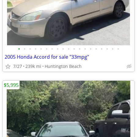
•
•
•
•
•
•
•
•
•
•
•
•
•
•
•
•
•
•
•
2005 Honda Accord for sale "33mpg"
7/27
239k mi
Huntington Beach
$5,995