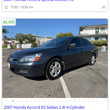
7/30
192k mi
$6,495
•
•
•
•
•
•
•
•
•
•
•
•
•
•
•
•
•
•
•
•
2007 Honda Accord EX Sedan 2.4l 4-Cylinder