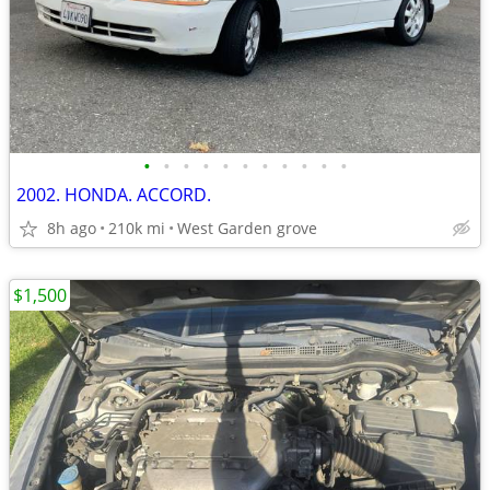
•
•
•
•
•
•
•
•
•
•
•
2002. HONDA. ACCORD.
8h ago
210k mi
West Garden grove
$1,500