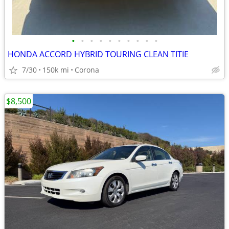
•
•
•
•
•
•
•
•
•
•
HONDA ACCORD HYBRID TOURING CLEAN TITIE
7/30
150k mi
Corona
$8,500