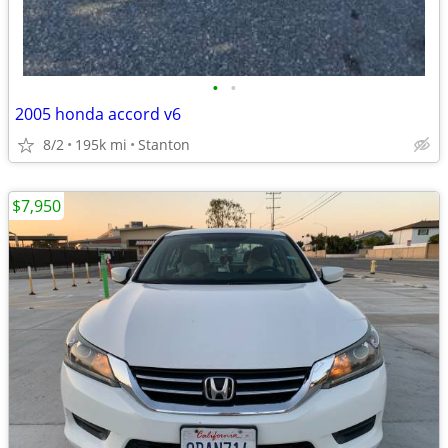
•
•
2005 honda accord v6
8/2
195k mi
Stanton
$7,950