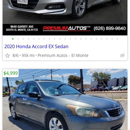
•
•
•
•
•
•
•
•
•
•
•
•
•
•
•
•
•
•
•
•
•
2020 Honda Accord EX Sedan
8/6
95k mi
Premium Autos - El Monte
$4,999