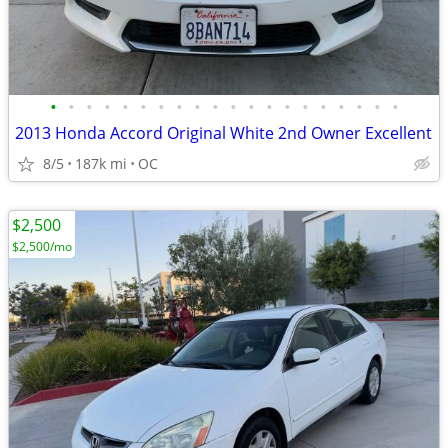
•
•
•
•
•
•
•
•
•
•
•
•
•
•
•
•
•
•
•
•
2013 Honda Accord Original White 2nd Owner Excellent
8/5
187k mi
OC
$2,500
$2,500/mo