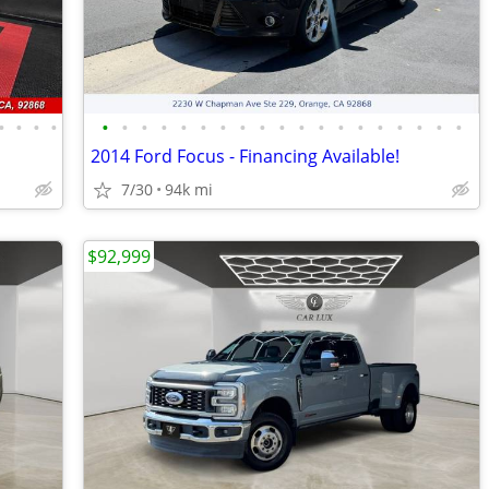
•
•
•
•
•
•
•
•
•
•
•
•
•
•
•
•
•
•
•
•
•
•
•
2014 Ford Focus - Financing Available!
7/30
94k mi
$92,999