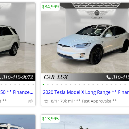
$34,999
•
•
•
•
•
•
•
•
•
•
•
•
•
•
•
•
•
•
•
•
•
•
•
•
•
•
•
2018 Mercedes-Benz GLE GLE 350 ** Finance Specialists **
! **
8/4
79k mi
** Fast Approvals! **
$13,995