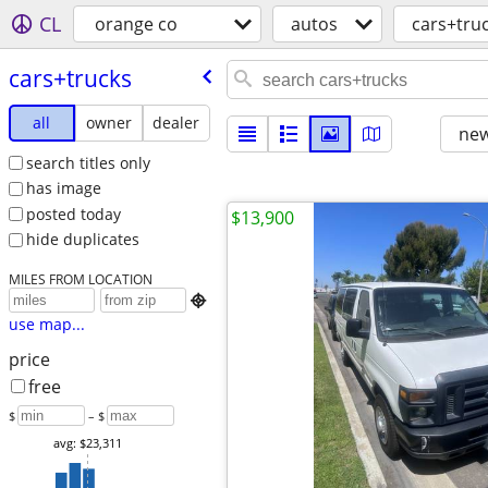
CL
orange co
autos
cars+tru
cars+trucks
all
owner
dealer
new
search titles only
has image
posted today
$13,900
hide duplicates
MILES FROM LOCATION

use map...
price
free
$
– $
avg: $23,311