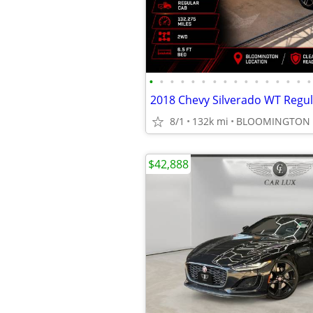
•
•
•
•
•
•
•
•
•
•
•
•
•
•
•
•
8/1
132k mi
BLOOMINGTON
$42,888