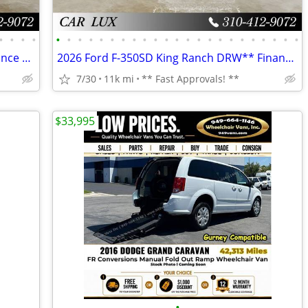
•
•
•
•
•
•
•
•
•
•
•
•
•
•
•
•
•
•
•
•
•
•
•
•
•
•
•
2021 Audi A5 40 Prestige quattro** Finance Specialists **
2026 Ford F-350SD King Ranch DRW** Finance Specialists **
7/30
11k mi
** Fast Approvals! **
$33,995
•