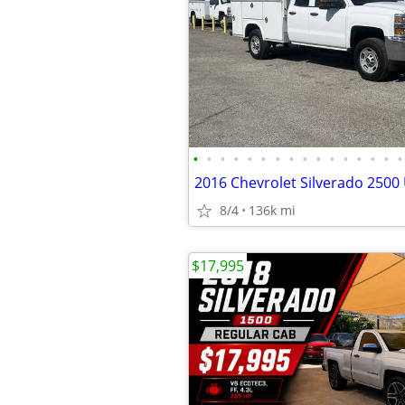
•
•
•
•
•
•
•
•
•
•
•
•
•
•
•
•
2016 Chevrolet Silverado 2500 U
8/4
136k mi
$17,995