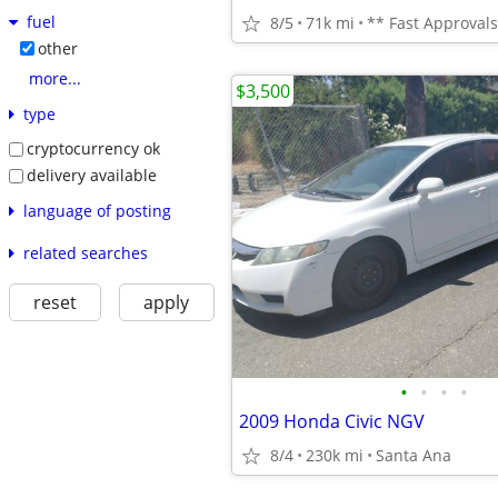
fuel
8/5
71k mi
** Fast Approvals
other
more...
$3,500
type
cryptocurrency ok
delivery available
language of posting
related searches
reset
apply
•
•
•
•
2009 Honda Civic NGV
8/4
230k mi
Santa Ana