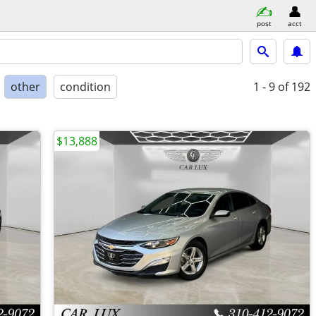
post
acct
other
condition
1 - 9
of 192
$13,888