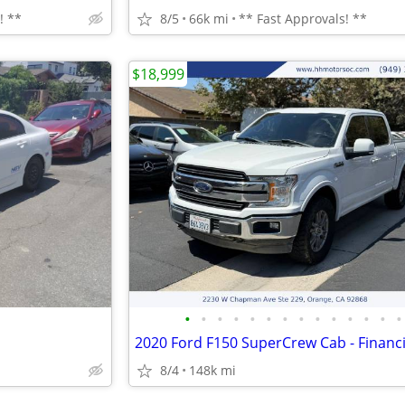
! **
8/5
66k mi
** Fast Approvals! **
$18,999
•
•
•
•
•
•
•
•
•
•
•
•
•
•
8/4
148k mi