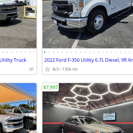
•
•
•
•
•
•
•
•
•
•
•
•
•
•
•
•
•
•
•
•
•
•
•
•
•
•
•
•
tility Truck
8/3
135k mi
$7,997