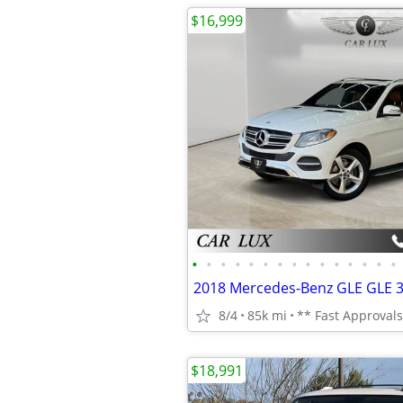
$16,999
•
•
•
•
•
•
•
•
•
•
•
•
•
•
•
8/4
85k mi
** Fast Approvals
$18,991