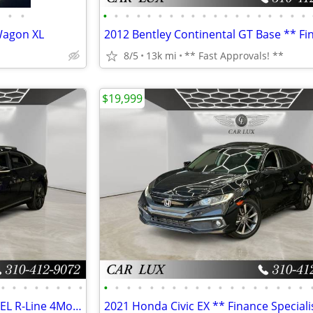
•
•
•
•
•
•
•
•
•
•
•
•
•
•
•
•
•
•
•
•
•
Wagon XL
8/5
13k mi
** Fast Approvals! **
$19,999
•
•
•
•
•
•
•
•
•
•
•
•
•
•
•
•
•
•
•
•
•
•
•
•
•
•
2019 Volkswagen Arteon 2.0T SEL R-Line 4Motion** Finance Specialists **
2021 Honda Civic EX ** Finance Speciali