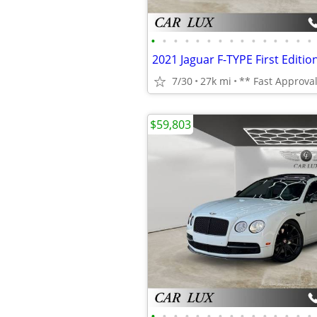
•
•
•
•
•
•
•
•
•
•
•
•
•
•
•
7/30
27k mi
** Fast Approval
$59,803
•
•
•
•
•
•
•
•
•
•
•
•
•
•
•