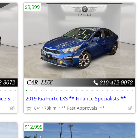
$9,999
•
•
•
•
•
•
•
•
•
•
•
•
•
•
•
•
•
•
•
•
•
•
•
•
•
•
2020 Tesla Model X Long Range ** Finance Specialists **
2019 Kia Forte LXS ** Finance Specialists **
8/4
78k mi
** Fast Approvals! **
$12,995