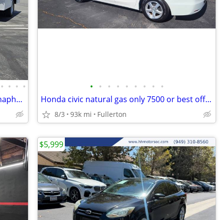
•
•
•
•
•
•
•
•
•
•
•
•
•
2022 Ford F-350 Utility 6.7L Diesel, 9ft Knapheide bed,Ladder rack!
Honda civic natural gas only 7500 or best offer
8/3
93k mi
Fullerton
$5,999