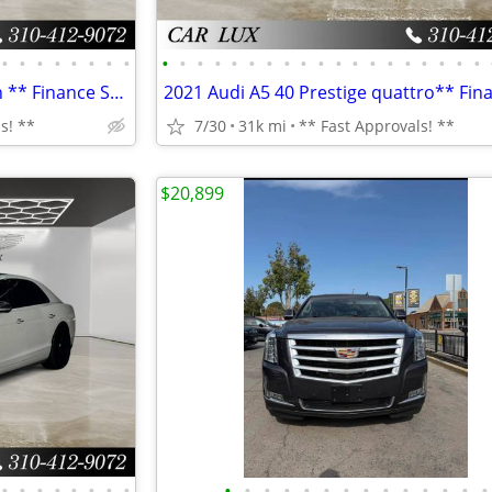
•
•
•
•
•
•
•
•
•
•
•
•
•
•
•
•
•
•
•
•
•
•
•
•
•
•
•
2021 Jaguar F-TYPE First Edition ** Finance Specialists **
s! **
7/30
31k mi
** Fast Approvals! **
$20,899
•
•
•
•
•
•
•
•
•
•
•
•
•
•
•
•
•
•
•
•
•
•