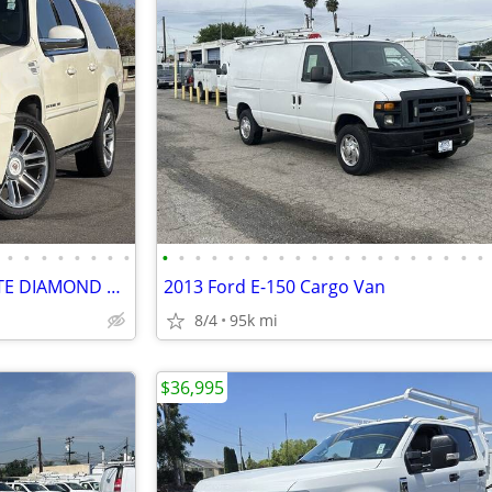
•
•
•
•
•
•
•
•
•
•
•
•
•
•
•
•
•
•
•
•
•
•
•
•
•
•
•
•
CADILLAC ESCALADE, ESV, WHITE DIAMOND TRICOAT, CAPTAIN MIDDLE SEATS
2013 Ford E-150 Cargo Van
8/4
95k mi
$36,995