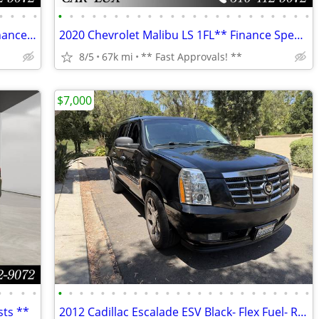
•
•
•
•
•
•
•
•
•
•
•
•
•
•
•
•
•
•
•
•
•
•
•
•
•
•
•
2012 Bentley Continental GT Base ** Finance Specialists **
2020 Chevrolet Malibu LS 1FL** Finance Specialists **
8/5
67k mi
** Fast Approvals! **
$7,000
•
•
•
•
•
•
•
•
•
•
•
•
•
•
•
•
•
•
•
•
•
•
•
•
•
•
•
•
sts **
2012 Cadillac Escalade ESV Black- Flex Fuel- Runs &Drives Great