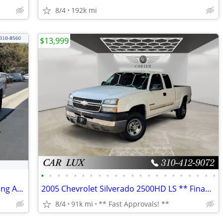
8/4
192k mi
$13,999
•
•
•
•
•
•
•
•
•
•
•
•
•
•
•
•
•
•
•
•
•
•
2020 Ford F150 SuperCrew Cab - Financing Available!
2005 Chevrolet Silverado 2500HD LS ** Finance Specialists **
8/4
91k mi
** Fast Approvals! **