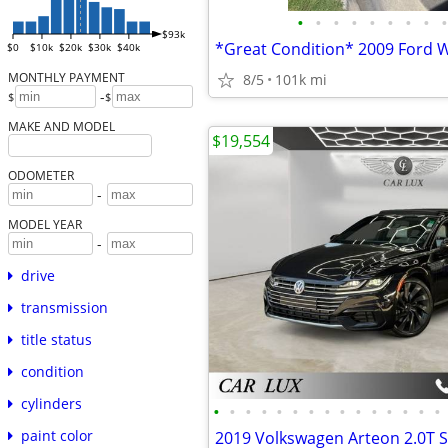
•
•
•
•
•
•
•
•
•
$93k
*Great Condition* 2009 Ford 
$0
$10k
$20k
$30k
$40k
MONTHLY PAYMENT
8/5
101k mi
-
$
$
MAKE AND MODEL
$19,554
ODOMETER
-
MODEL YEAR
-
drive
transmission
title status
condition
cylinders
•
•
•
•
•
•
•
•
•
•
•
•
•
•
•
paint color