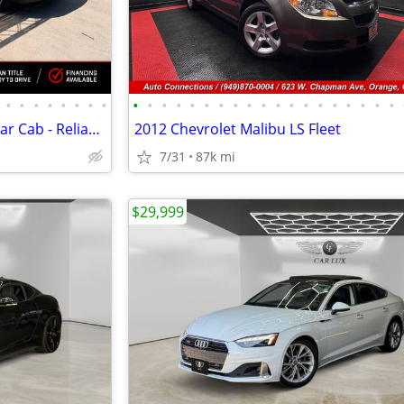
•
•
•
•
•
•
•
•
•
•
•
•
•
•
•
•
•
•
•
•
•
•
•
•
•
•
•
2018 Chevy Silverado WT Regular Cab - Reliable Work Truck - Auto
2012 Chevrolet Malibu LS Fleet
7/31
87k mi
$29,999