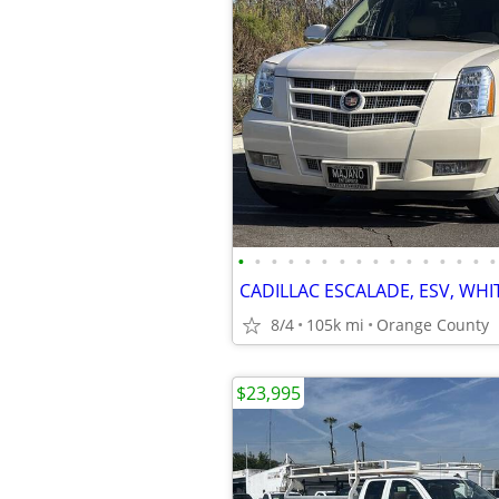
•
•
•
•
•
•
•
•
•
•
•
•
•
•
•
•
8/4
105k mi
Orange County
$23,995