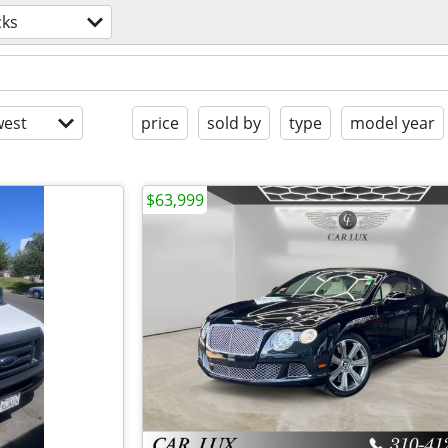
cks
est
price
sold by
type
model year
$63,999