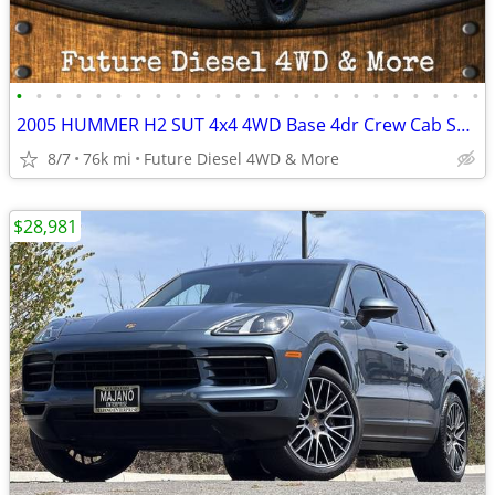
•
•
•
•
•
•
•
•
•
•
•
•
•
•
•
•
•
•
•
•
•
•
•
•
2005 HUMMER H2 SUT 4x4 4WD Base 4dr Crew Cab SB Pickup Pickup Truck
8/7
76k mi
Future Diesel 4WD & More
$28,981