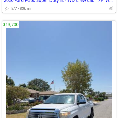
2020 Ford F-550 Super Duty XL 4WD Crew Cab 179" WB 60" DRW CA Utilit
8/7
80k mi
$13,700