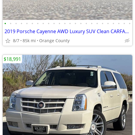
•
•
•
•
•
•
•
•
•
•
•
•
•
•
•
•
•
•
•
•
•
•
•
•
2019 Porsche Cayenne AWD Luxury SUV Clean CARFAX apple CarPlay...2
8/7
85k mi
Orange County
$18,991