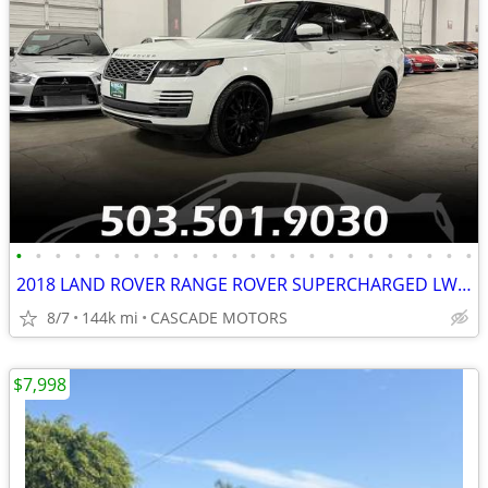
•
•
•
•
•
•
•
•
•
•
•
•
•
•
•
•
•
•
•
•
•
•
•
•
2018 LAND ROVER RANGE ROVER SUPERCHARGED LWB AWD x5 x6 x7 q7 gls450
8/7
144k mi
CASCADE MOTORS
$7,998