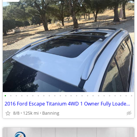
•
•
•
•
•
•
•
•
•
•
•
•
•
•
•
•
•
•
•
•
•
•
•
•
2016 Ford Escape Titanium 4WD 1 Owner Fully Loaded 35MPG Pearl White!!
8/8
125k mi
Banning