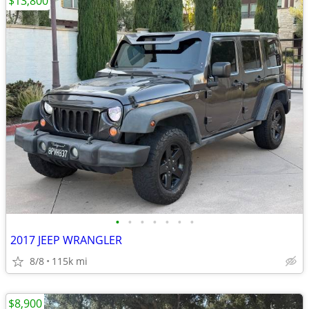
$13,800
•
•
•
•
•
•
•
2017 JEEP WRANGLER
8/8
115k mi
$8,900