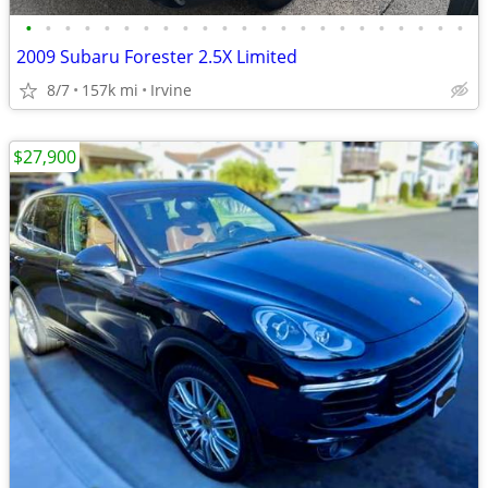
•
•
•
•
•
•
•
•
•
•
•
•
•
•
•
•
•
•
•
•
•
•
•
2009 Subaru Forester 2.5X Limited
8/7
157k mi
Irvine
$27,900