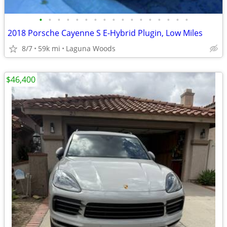
•
•
•
•
•
•
•
•
•
•
•
•
•
•
•
•
•
2018 Porsche Cayenne S E-Hybrid Plugin, Low Miles
8/7
59k mi
Laguna Woods
$46,400