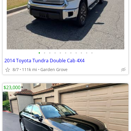
•
•
•
•
•
•
•
•
•
•
•
2014 Toyota Tundra Double Cab 4X4
8/7
111k mi
Garden Grove
$23,000