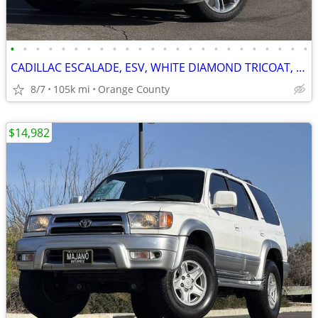
•
•
•
•
•
•
•
•
•
•
•
•
•
•
•
•
•
•
•
•
•
•
•
•
CADILLAC ESCALADE, ESV, WHITE DIAMOND TRICOAT, CAPTAIN MIDDLE SEATS
8/7
105k mi
Orange County
$14,982