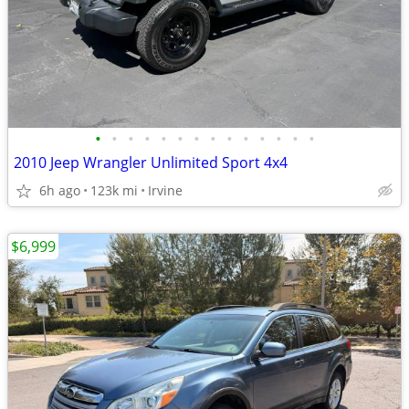
•
•
•
•
•
•
•
•
•
•
•
•
•
•
2010 Jeep Wrangler Unlimited Sport 4x4
6h ago
123k mi
Irvine
$6,999