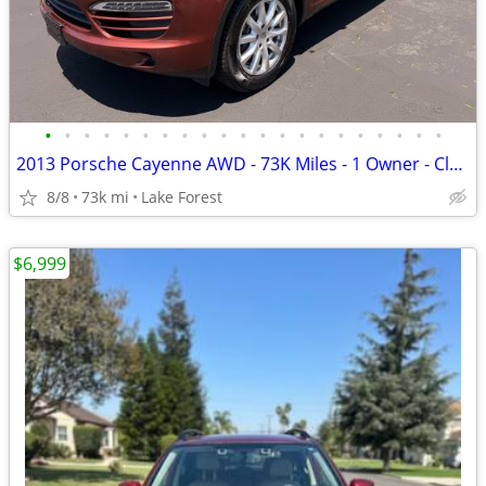
•
•
•
•
•
•
•
•
•
•
•
•
•
•
•
•
•
•
•
•
•
2013 Porsche Cayenne AWD - 73K Miles - 1 Owner - Clean Title
8/8
73k mi
Lake Forest
$6,999