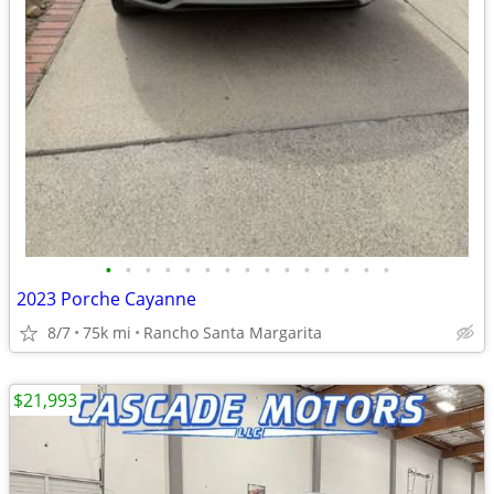
•
•
•
•
•
•
•
•
•
•
•
•
•
•
•
2023 Porche Cayanne
8/7
75k mi
Rancho Santa Margarita
$21,993