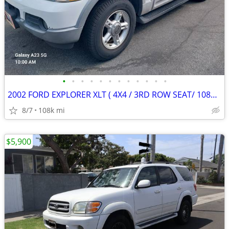
•
•
•
•
•
•
•
•
•
•
•
•
2002 FORD EXPLORER XLT ( 4X4 / 3RD ROW SEAT/ 108K ORIGINAL MILES
8/7
108k mi
$5,900