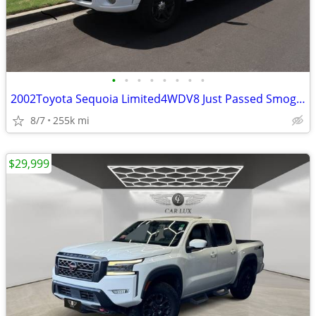
•
•
•
•
•
•
•
•
2002Toyota Sequoia Limited4WDV8 Just Passed Smog–New Catalytic convert
8/7
255k mi
$29,999