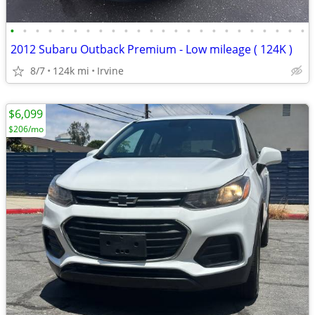
•
•
•
•
•
•
•
•
•
•
•
•
•
•
•
•
•
•
•
•
•
•
•
•
2012 Subaru Outback Premium - Low mileage ( 124K )
8/7
124k mi
Irvine
$6,099
$206/mo