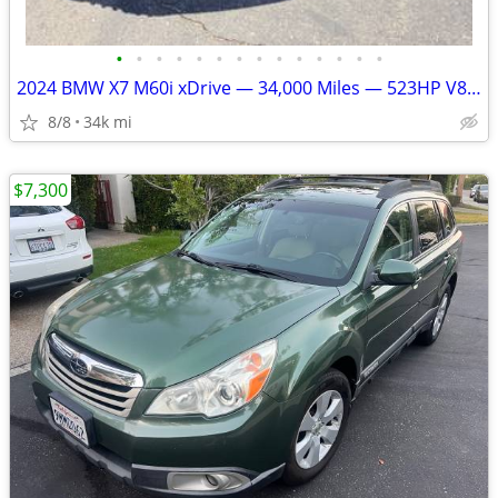
•
•
•
•
•
•
•
•
•
•
•
•
•
•
2024 BMW X7 M60i xDrive — 34,000 Miles — 523HP V8 — Beautiful Spec
8/8
34k mi
$7,300