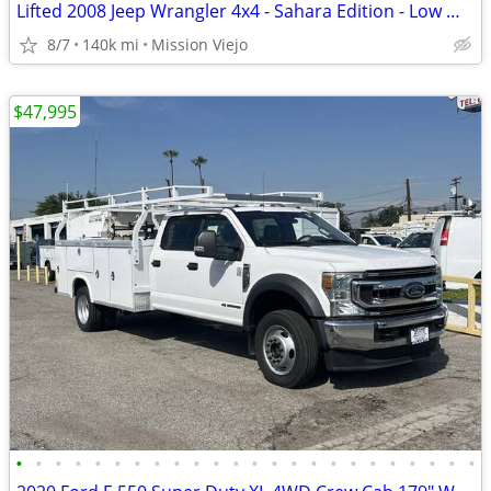
Lifted 2008 Jeep Wrangler 4x4 - Sahara Edition - Low Miles
8/7
140k mi
Mission Viejo
$47,995
•
•
•
•
•
•
•
•
•
•
•
•
•
•
•
•
•
•
•
•
•
•
•
•