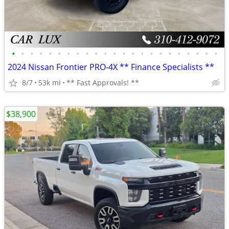
•
•
•
•
•
•
•
•
•
•
•
•
•
•
•
•
•
•
•
•
•
•
•
2024 Nissan Frontier PRO-4X ** Finance Specialists **
8/7
53k mi
** Fast Approvals! **
$38,900