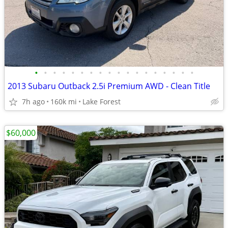
•
•
•
•
•
•
•
•
•
•
•
•
•
•
•
•
•
•
2013 Subaru Outback 2.5i Premium AWD - Clean Title
7h ago
160k mi
Lake Forest
$60,000