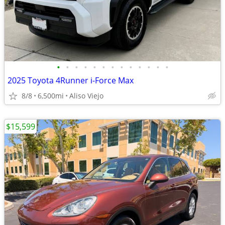
•
•
•
•
•
•
•
•
•
•
•
•
•
2025 Toyota 4Runner i-Force Max
8/8
6,500mi
Aliso Viejo
$15,599