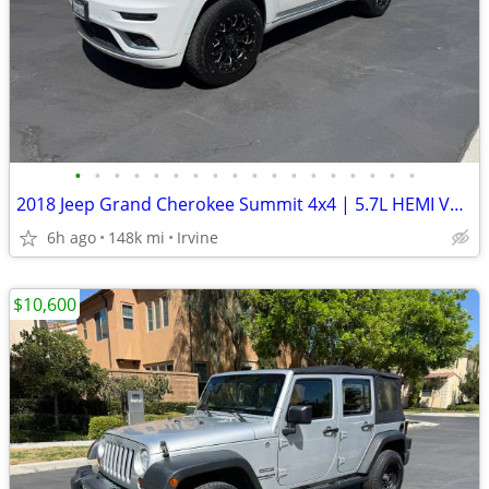
•
•
•
•
•
•
•
•
•
•
•
•
•
•
•
•
•
•
2018 Jeep Grand Cherokee Summit 4x4 | 5.7L HEMI V8 | Fully Loaded
6h ago
148k mi
Irvine
$10,600