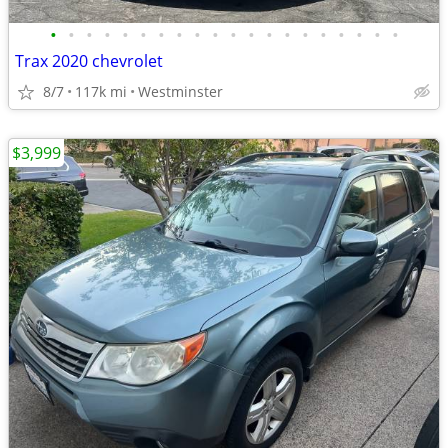
•
•
•
•
•
•
•
•
•
•
•
•
•
•
•
•
•
•
•
•
Trax 2020 chevrolet
8/7
117k mi
Westminster
$3,999