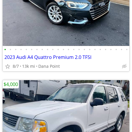
•
•
•
•
•
•
•
•
•
•
•
•
•
•
•
•
•
•
•
•
•
•
•
•
2023 Audi A4 Quattro Premium 2.0 TFSI
8/7
13k mi
Dana Point
$4,000