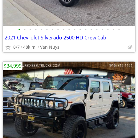
•
•
•
•
•
•
•
•
•
•
•
•
•
•
•
•
•
•
•
2021 Chevrolet Silverado 2500 HD Crew Cab
8/7
48k mi
Van Nuys
$34,999