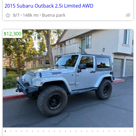
2015 Subaru Outback 2.5i Limited AWD
8/7
148k mi
Buena park
$12,300
•
•
•
•
•
•
•
•
•
•
•
•
•
•
•
•
•
•
•
•
•
•
•
•