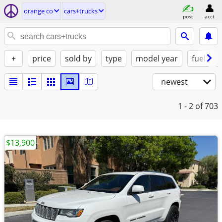
orange co
cars+trucks
post
acct
+
price
sold by
type
model year
fuel
newest
1 - 2
of 703
$13,900