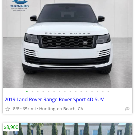
•
•
•
•
•
•
•
•
•
•
•
•
•
•
•
•
2019 Land Rover Range Rover Sport 4D SUV
8/8
65k mi
Huntington Beach, CA
$8,900