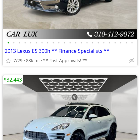
•
•
•
•
•
•
•
•
•
•
•
•
•
•
•
•
•
•
•
•
•
•
•
2013 Lexus ES 300h ** Finance Specialists **
7/29
88k mi
** Fast Approvals! **
$32,443