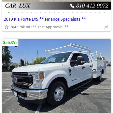
•
•
•
•
•
•
•
•
•
•
•
•
•
•
•
•
•
•
•
•
•
•
2019 Kia Forte LXS ** Finance Specialists **
8/4
78k mi
** Fast Approvals! **
$36,995