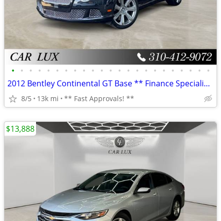
•
•
•
•
•
•
•
•
•
•
•
•
•
•
•
•
•
•
•
•
•
•
•
2012 Bentley Continental GT Base ** Finance Specialists **
8/5
13k mi
** Fast Approvals! **
$13,888