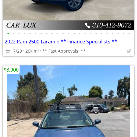
•
•
•
•
•
•
•
•
•
•
•
•
•
•
•
•
•
•
•
•
•
•
•
2022 Ram 2500 Laramie ** Finance Specialists **
7/29
26k mi
** Fast Approvals! **
$3,900