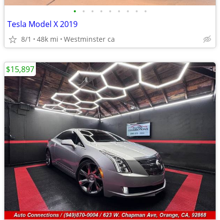
•
•
•
•
•
•
•
•
•
Tesla Model X 2019
8/1
48k mi
Westminster ca
$15,897