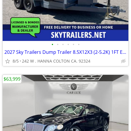
•
•
•
•
•
•
2027 Sky Trailers Dump Trailer 8.5X12X3 (2-5.2K) 1FT EXTENSION
8/5
242 W . HANNA COLTON CA. 92324
$63,999