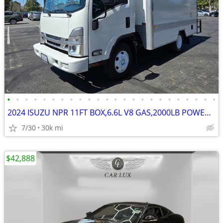
•
•
•
•
•
•
•
•
•
•
•
•
•
•
•
•
•
•
•
•
•
•
•
•
2024 ISUZU NPR 11FT BOX,6.6L V8 GAS,2000LB POWER LIFT GATE,30K MILES
7/30
30k mi
$42,888