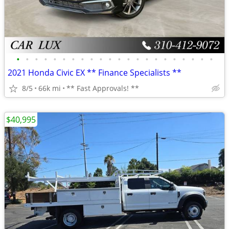
•
•
•
•
•
•
•
•
•
•
•
•
•
•
•
•
•
•
•
•
•
•
2021 Honda Civic EX ** Finance Specialists **
8/5
66k mi
** Fast Approvals! **
$40,995