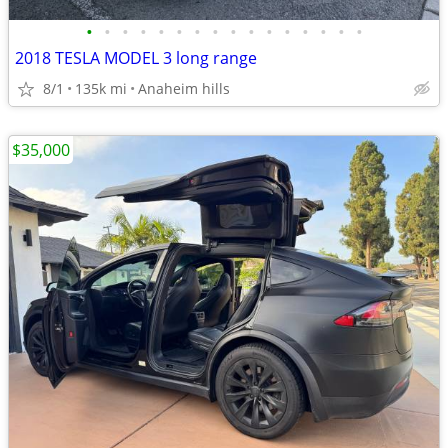
•
•
•
•
•
•
•
•
•
•
•
•
•
•
•
•
2018 TESLA MODEL 3 long range
8/1
135k mi
Anaheim hills
$35,000