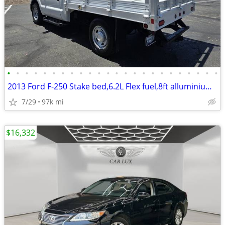
•
•
•
•
•
•
•
•
•
•
•
•
•
•
•
•
•
•
•
•
•
•
•
•
2013 Ford F-250 Stake bed,6.2L Flex fuel,8ft alluminium bed!
7/29
97k mi
$16,332