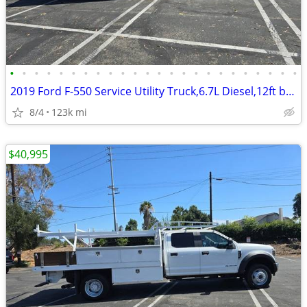
•
•
•
•
•
•
•
•
•
•
•
•
•
•
•
•
•
•
•
•
•
•
•
•
2019 Ford F-550 Service Utility Truck,6.7L Diesel,12ft bed, heavy du
8/4
123k mi
$40,995