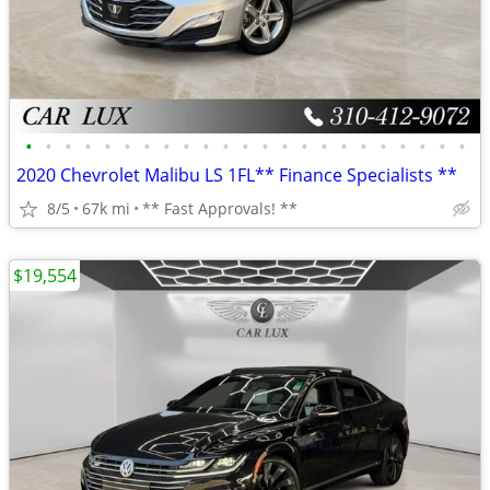
•
•
•
•
•
•
•
•
•
•
•
•
•
•
•
•
•
•
•
•
•
•
•
2020 Chevrolet Malibu LS 1FL** Finance Specialists **
8/5
67k mi
** Fast Approvals! **
$19,554