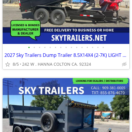
•
•
•
•
•
•
•
•
•
•
•
•
•
•
•
2027 Sky Trailers Dump Trailer 8.5X14X4 (2-7K) LIGHT DUTY
8/5
242 W . HANNA COLTON CA. 92324