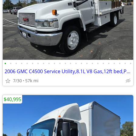
•
•
•
•
•
•
•
•
•
•
•
•
•
•
•
•
•
•
•
•
•
•
•
•
2006 GMC C4500 Service Utility,8.1L V8 Gas,12ft bed,Power lift gate!
7/30
57k mi
$40,995