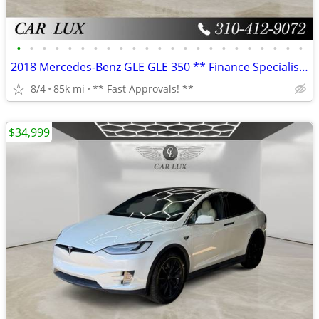
•
•
•
•
•
•
•
•
•
•
•
•
•
•
•
•
•
•
•
•
•
•
•
2018 Mercedes-Benz GLE GLE 350 ** Finance Specialists **
8/4
85k mi
** Fast Approvals! **
$34,999