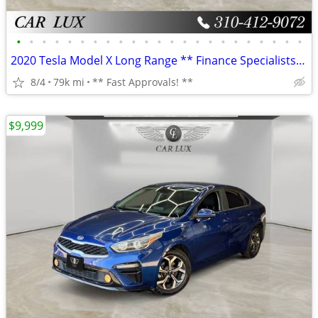
•
•
•
•
•
•
•
•
•
•
•
•
•
•
•
•
•
•
•
•
•
•
•
2020 Tesla Model X Long Range ** Finance Specialists **
8/4
79k mi
** Fast Approvals! **
$9,999