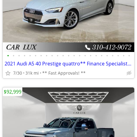
•
•
•
•
•
•
•
•
•
•
•
•
•
•
•
•
•
•
•
•
•
•
•
2021 Audi A5 40 Prestige quattro** Finance Specialists **
7/30
31k mi
** Fast Approvals! **
$92,999