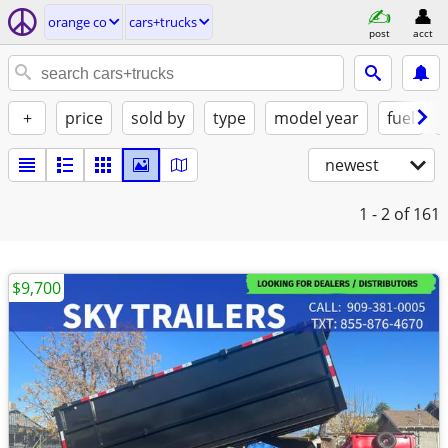
orange co
cars+trucks
post
acct
+
price
sold by
type
model year
fuel
newest
1 - 2
of 161
$9,700