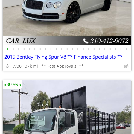
•
•
•
•
•
•
•
•
•
•
•
•
•
•
•
•
•
•
•
•
•
•
•
2015 Bentley Flying Spur V8 ** Finance Specialists **
7/30
37k mi
** Fast Approvals! **
$30,995