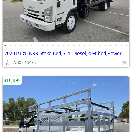
•
•
•
•
•
•
•
•
•
•
•
•
•
•
•
•
•
•
•
•
•
•
•
•
2020 Isuzu NRR Stake Bed,5.2L Diesel,20Ft bed,Power Lft Gate!
7/30
154k mi
$16,995