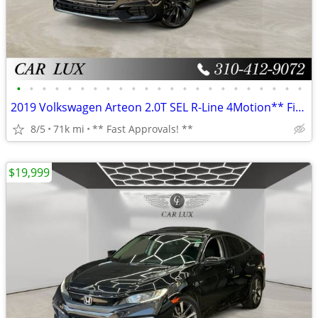
•
•
•
•
•
•
•
•
•
•
•
•
•
•
•
•
•
•
•
•
•
•
•
2019 Volkswagen Arteon 2.0T SEL R-Line 4Motion** Finance Specialists **
8/5
71k mi
** Fast Approvals! **
$19,999