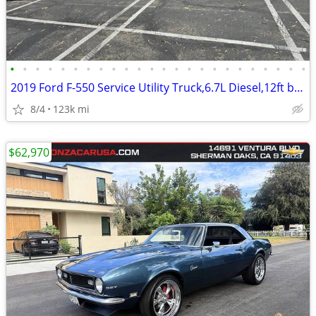
•
•
•
•
•
•
•
•
•
•
•
•
•
•
•
•
•
•
•
•
•
•
•
•
2019 Ford F-550 Service Utility Truck,6.7L Diesel,12ft bed, heavy du
8/4
123k mi
$62,970