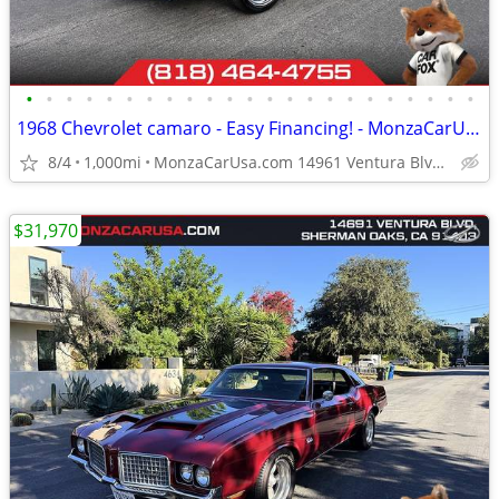
•
•
•
•
•
•
•
•
•
•
•
•
•
•
•
•
•
•
•
•
•
•
•
1968 Chevrolet camaro - Easy Financing! - MonzaCarUsa.com
8/4
1,000mi
MonzaCarUsa.com 14961 Ventura Blvd Sherman Oaks
$31,970