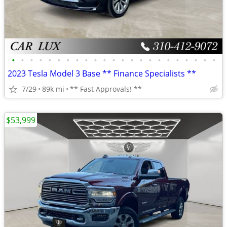
•
•
•
•
•
•
•
•
•
•
•
•
•
•
•
•
•
•
•
•
•
•
•
2023 Tesla Model 3 Base ** Finance Specialists **
7/29
89k mi
** Fast Approvals! **
$53,999