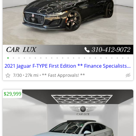
•
•
•
•
•
•
•
•
•
•
•
•
•
•
•
•
•
•
•
•
•
•
•
2021 Jaguar F-TYPE First Edition ** Finance Specialists **
7/30
27k mi
** Fast Approvals! **
$29,999