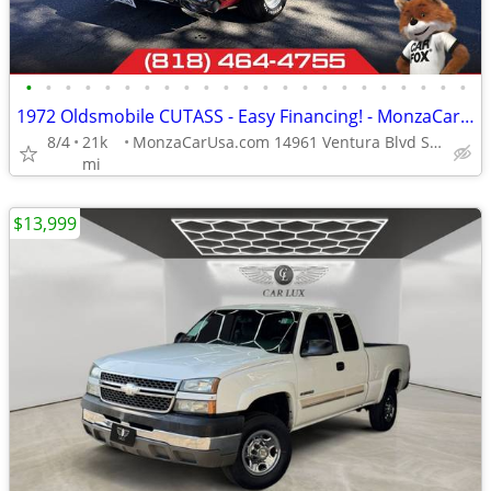
•
•
•
•
•
•
•
•
•
•
•
•
•
•
•
•
•
•
•
•
•
•
•
1972 Oldsmobile CUTASS - Easy Financing! - MonzaCarUsa.com
8/4
21k
MonzaCarUsa.com 14961 Ventura Blvd Sherman Oaks
mi
$13,999