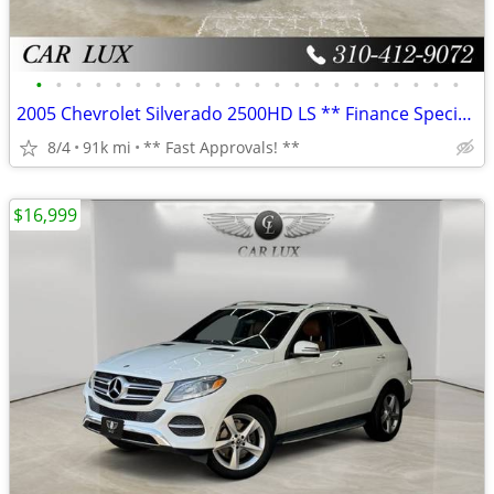
•
•
•
•
•
•
•
•
•
•
•
•
•
•
•
•
•
•
•
•
•
•
2005 Chevrolet Silverado 2500HD LS ** Finance Specialists **
8/4
91k mi
** Fast Approvals! **
$16,999