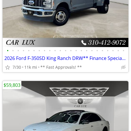
•
•
•
•
•
•
•
•
•
•
•
•
•
•
•
•
•
•
•
•
•
•
•
2026 Ford F-350SD King Ranch DRW** Finance Specialists **
7/30
11k mi
** Fast Approvals! **
$59,803