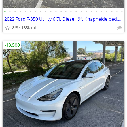
•
•
•
•
•
•
•
•
•
•
•
•
•
•
•
•
•
•
•
•
•
•
•
•
2022 Ford F-350 Utility 6.7L Diesel, 9ft Knapheide bed,Ladder rack!
8/3
135k mi
$13,500