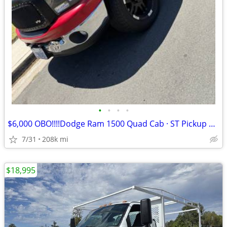
•
•
•
•
$6,000 OBO!!!!Dodge Ram 1500 Quad Cab · ST Pickup 4D 6 1/4
7/31
208k mi
$18,995