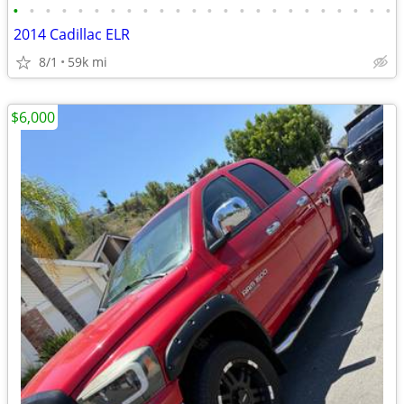
•
•
•
•
•
•
•
•
•
•
•
•
•
•
•
•
•
•
•
•
•
•
•
•
2014 Cadillac ELR
8/1
59k mi
$6,000