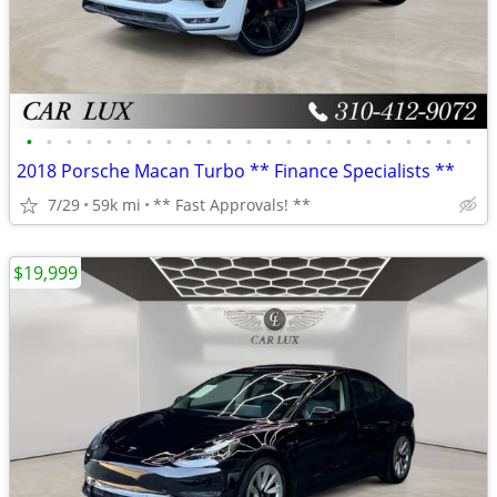
•
•
•
•
•
•
•
•
•
•
•
•
•
•
•
•
•
•
•
•
•
•
•
2018 Porsche Macan Turbo ** Finance Specialists **
7/29
59k mi
** Fast Approvals! **
$19,999