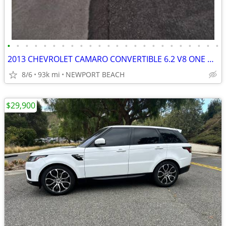
•
•
•
•
•
•
•
•
•
•
•
•
•
•
•
•
•
•
•
•
•
•
•
•
2013 CHEVROLET CAMARO CONVERTIBLE 6.2 V8 ONE OWNER
8/6
93k mi
NEWPORT BEACH
$29,900