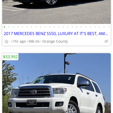
•
•
•
•
•
•
•
•
•
•
•
•
•
•
•
•
•
•
•
•
•
•
•
•
2017 MERCEDES BENZ S550, LUXURY AT IT'S BEST, AMAZING COLOR COMBINAT
<1hr ago
94k mi
Orange County
$33,992