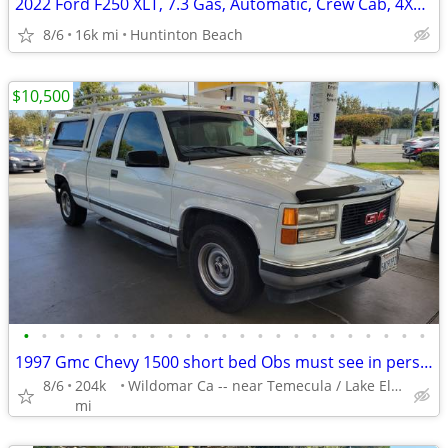
2022 Ford F250 XLT, 7.3 Gas, Automatic, Crew Cab, 4X4, 6.5 ft. bed
8/6
16k mi
Huntinton Beach
$10,500
•
•
•
•
•
•
•
•
•
•
•
•
•
•
•
•
•
•
•
•
•
•
•
1997 Gmc Chevy 1500 short bed Obs must see in person
8/6
204k
Wildomar Ca -- near Temecula / Lake Elsinore area
mi