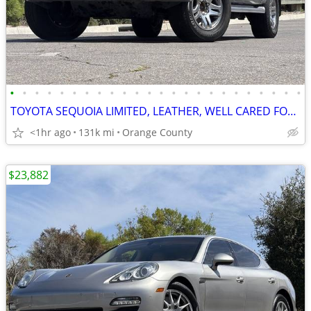
•
•
•
•
•
•
•
•
•
•
•
•
•
•
•
•
•
•
•
•
•
•
•
•
TOYOTA SEQUOIA LIMITED, LEATHER, WELL CARED FOR, CLEAN CARFAX, LOW M
<1hr ago
131k mi
Orange County
$23,882