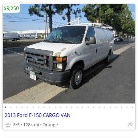
$9,250
•
•
•
•
•
•
•
•
•
•
•
•
•
•
•
•
•
•
•
•
•
•
•
•
2013 Ford E-150 CARGO VAN
8/5
128k mi
Orange