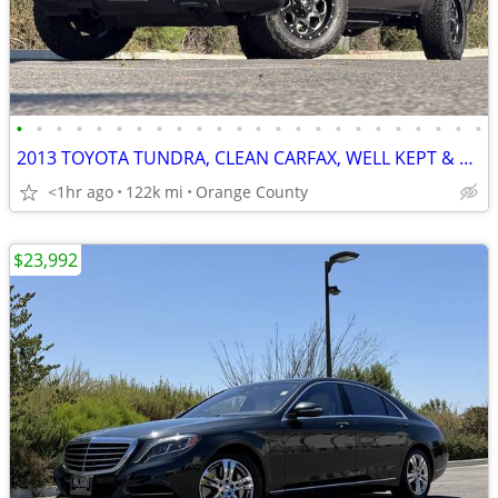
•
•
•
•
•
•
•
•
•
•
•
•
•
•
•
•
•
•
•
•
•
•
•
•
2013 TOYOTA TUNDRA, CLEAN CARFAX, WELL KEPT & WELL SERVICED
<1hr ago
122k mi
Orange County
$23,992