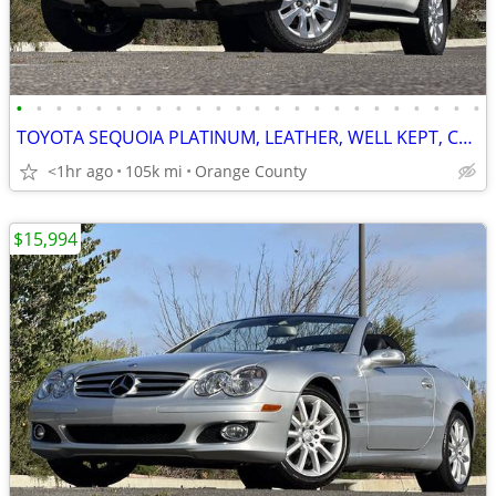
•
•
•
•
•
•
•
•
•
•
•
•
•
•
•
•
•
•
•
•
•
•
•
•
TOYOTA SEQUOIA PLATINUM, LEATHER, WELL KEPT, CLEAN CARFAX
<1hr ago
105k mi
Orange County
$15,994