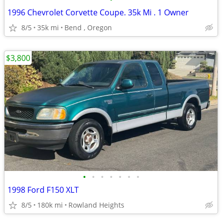
1996 Chevrolet Corvette Coupe. 35k Mi . 1 Owner
8/5
35k mi
Bend , Oregon
$3,800
•
•
•
•
•
•
•
1998 Ford F150 XLT
8/5
180k mi
Rowland Heights