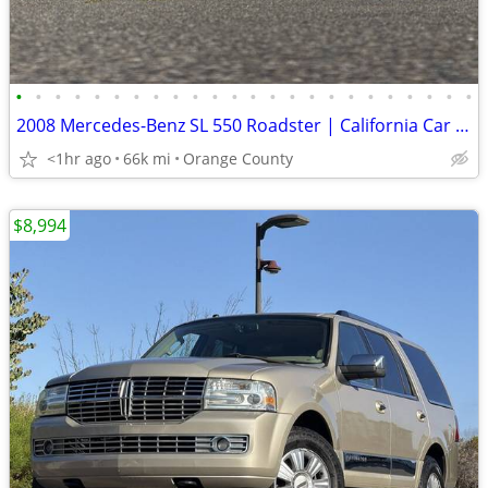
•
•
•
•
•
•
•
•
•
•
•
•
•
•
•
•
•
•
•
•
•
•
•
•
2008 Mercedes-Benz SL 550 Roadster | California Car | 2 Owners | Onl
<1hr ago
66k mi
Orange County
$8,994