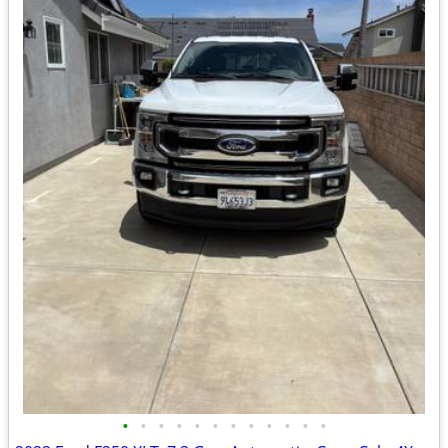
•
•
•
•
•
•
•
•
•
•
•
•