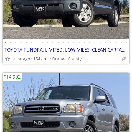
•
•
•
•
•
•
•
•
•
•
•
•
•
•
•
•
•
•
•
•
•
•
•
•
TOYOTA TUNDRA, LIMITED, LOW MILES, CLEAN CARFAX, WELL KEPT,
<1hr ago
154k mi
Orange County
$14,992