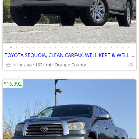
•
•
•
•
•
•
•
•
•
•
•
•
•
•
•
•
•
•
•
•
•
•
TOYOTA SEQUOIA, CLEAN CARFAX, WELL KEPT & WELL MAINTAINED, CALIFORNI
<1hr ago
162k mi
Orange County
$16,992