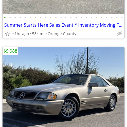
•
•
•
•
•
•
•
•
•
•
•
•
•
•
•
•
•
•
•
•
•
•
•
•
Summer Starts Here Sales Event * Inventory Moving Fast! 2005 Merced
<1hr ago
58k mi
Orange County
$9,988