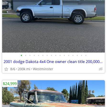
•
•
•
•
•
•
•
•
•
•
•
•
•
•
•
•
2001 dodge Dakota 4x4 One owner clean title 200,000 miles
8/6
200k mi
Westminster
$24,999