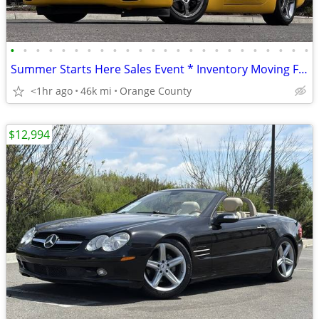
•
•
•
•
•
•
•
•
•
•
•
•
•
•
•
•
•
•
•
•
•
•
•
•
Summer Starts Here Sales Event * Inventory Moving Fast! 2002 Chevrol
<1hr ago
46k mi
Orange County
$12,994