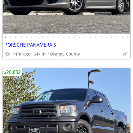
•
•
•
•
•
•
•
•
•
•
•
•
•
•
•
•
•
•
•
•
•
•
•
•
PORSCHE PANAMERA S
<1hr ago
64k mi
Orange County
$20,882