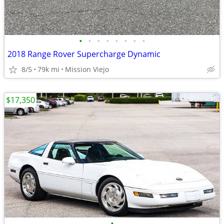
•
•
•
•
•
•
•
•
2018 Range Rover Supercharge Dynamic
8/5
79k mi
Mission Viejo
$17,350
•