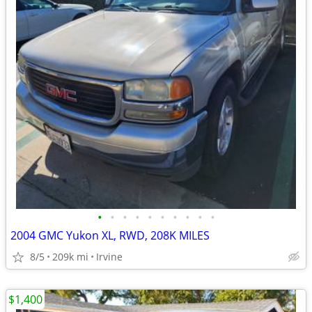
•
•
•
•
•
•
•
•
•
•
2004 GMC Yukon XL, RWD, 208K MILES
8/5
209k mi
Irvine
$1,400