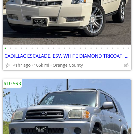
•
•
•
•
•
•
•
•
•
•
•
•
•
•
•
•
•
•
•
•
•
•
•
•
CADILLAC ESCALADE, ESV, WHITE DIAMOND TRICOAT, CAPTAIN MIDDLE SEATS
<1hr ago
105k mi
Orange County
$10,993