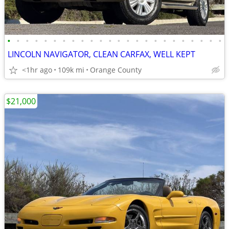
•
•
•
•
•
•
•
•
•
•
•
•
•
•
•
•
•
•
•
•
•
•
•
•
LINCOLN NAVIGATOR, CLEAN CARFAX, WELL KEPT
<1hr ago
109k mi
Orange County
$21,000