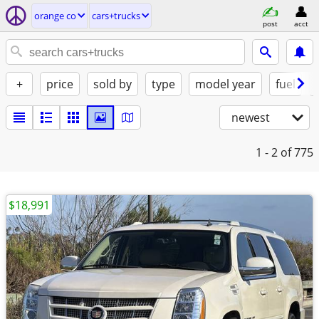
orange co
cars+trucks
post
acct
+
price
sold by
type
model year
fuel
newest
1 - 2
of 775
$18,991