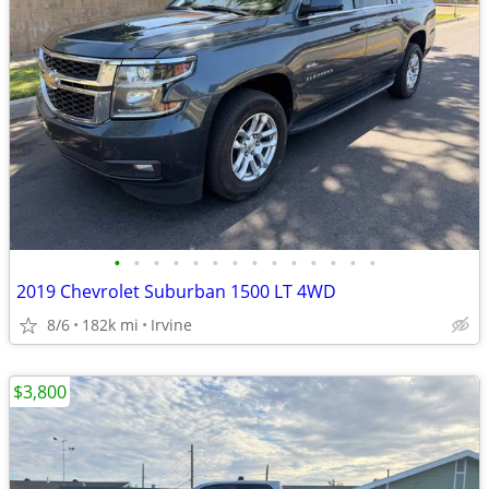
•
•
•
•
•
•
•
•
•
•
•
•
•
•
2019 Chevrolet Suburban 1500 LT 4WD
8/6
182k mi
Irvine
$3,800