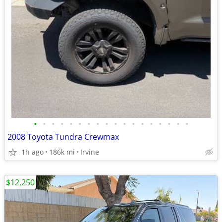
•
•
•
•
•
•
•
•
•
•
•
•
•
•
•
•
•
•
2008 Toyota Tundra Crewmax
1h ago
186k mi
Irvine
$12,250