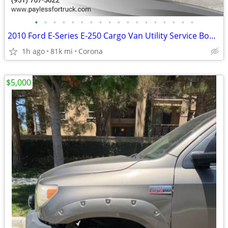
•
•
•
•
•
•
•
•
•
•
•
•
•
•
•
•
•
•
2010 Ford E-Series E-250 Cargo Van Utility Service Body Ladder Rack
1h ago
81k mi
Corona
$5,000