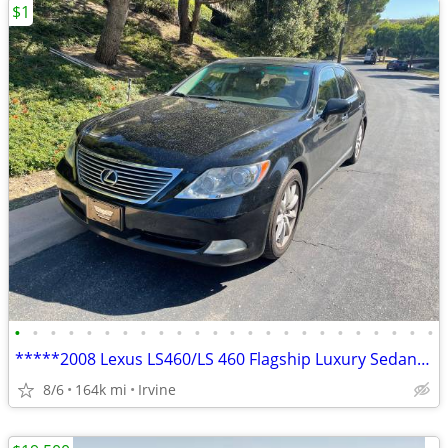
$1
•
•
•
•
•
•
•
•
•
•
•
•
•
•
•
•
•
•
•
•
•
•
•
•
*****2008 Lexus LS460/LS 460 Flagship Luxury Sedan Very Low Mile $8999
8/6
164k mi
Irvine