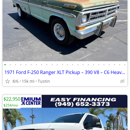
•
•
•
•
•
•
•
•
•
•
•
•
•
•
•
•
•
•
•
•
•
•
•
•
1971 Ford F-250 Ranger XLT Pickup – 390 V8 – C6 Heavy-Duty Automatic – Doc
8/6
15k mi
Tustin
$22,950
$254/mo