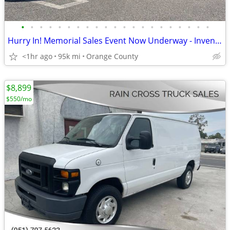
•
•
•
•
•
•
•
•
•
•
•
•
•
•
•
•
•
•
•
•
•
Hurry In! Memorial Sales Event Now Underway - Inventory Moving Fast!
<1hr ago
95k mi
Orange County
$8,899
$550/mo