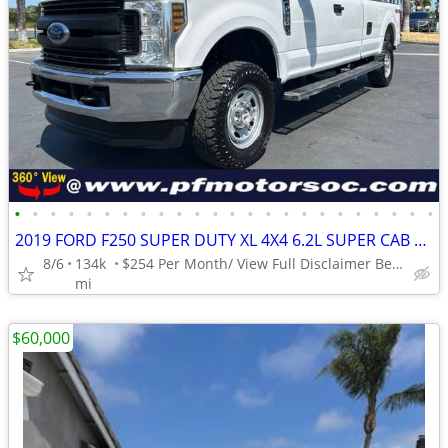
•
•
•
•
•
•
•
•
•
•
•
•
•
•
•
•
•
•
•
•
•
•
•
•
2019 FORD F250 SUPER DUTY XL 4X4 6.2L SUPER CAB LONG BED BACKUP CAM
8/6
134k
$254 Per Month/ View Full Disclaimer Below/ EASY FINANCING
mi
$60,000