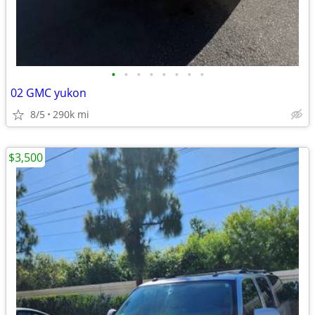
•
•
•
•
•
•
•
•
02 GMC yukon
8/5
290k mi
$3,500